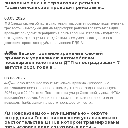
выходные дни на территории региона
Госавтоинспекция проводит рейдовые...
08.08.2026
👮В Свердловской области стартовали массовые проверки водителей на
трезвость В выходные дни на территории региона Госавтоинспекция
проводит рейдовые мероприятия по выявлению нетрезвых водителей.
Сотрудники ДПС оценивают действия всех участников дорожного
движения, пресекают грубые нарушения ПДД. М...
🚓🧒🚗 Бесконтрольное хранение ключей
привело к управлению автомобилем
несовершеннолетним и ДТП с пострадавшим 7
августа 2026 года в...
08.08.2026
🚓🧒🚗 Бесконтрольное хранение ключей привело к управлению
автомобилем несовершеннолетним и ДТП с пострадавшим 7 августа
2026 года в 22:40 в селе Покровское на улице Советской, у дома №76А,
произошёл дорожный инцидент, в результате которого пострадал
пешеход. Прибывшими на место происшествия сотр...
⚡️В Новокузнецком муниципальном округе
сотрудники Госавтоинспекции устанавливают
обстоятельства ДТП, в котором травмированы
пять человек двое из которых дети....