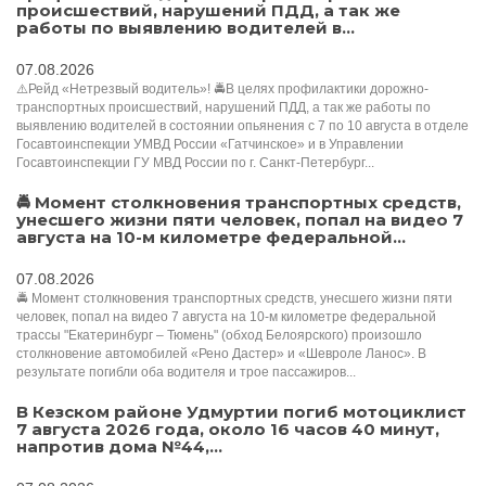
происшествий, нарушений ПДД, а так же
работы по выявлению водителей в...
07.08.2026
⚠️Рейд «Нетрезвый водитель»! 🚔В целях профилактики дорожно-
транспортных происшествий, нарушений ПДД, а так же работы по
выявлению водителей в состоянии опьянения с 7 по 10 августа в отделе
Госавтоинспекции УМВД России «Гатчинское» и в Управлении
Госавтоинспекции ГУ МВД России по г. Санкт-Петербург...
🚔 Момент столкновения транспортных средств,
унесшего жизни пяти человек, попал на видео 7
августа на 10-м километре федеральной...
07.08.2026
🚔 Момент столкновения транспортных средств, унесшего жизни пяти
человек, попал на видео 7 августа на 10-м километре федеральной
трассы "Екатеринбург – Тюмень" (обход Белоярского) произошло
столкновение автомобилей «Рено Дастер» и «Шевроле Ланос». В
результате погибли оба водителя и трое пассажиров...
В Кезском районе Удмуртии погиб мотоциклист
7 августа 2026 года, около 16 часов 40 минут,
напротив дома №44,...