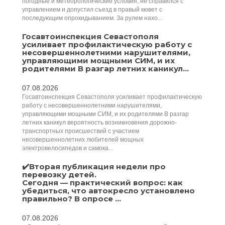
погодные и метеорологические условия, не справился с
управлением и допустил съезд в правый кювет с
последующим опрокидыванием. За рулем нахо...
Госавтоинспекция Севастополя
усиливает профилактическую работу с
несовершеннолетними нарушителями,
управляющими мощными СИМ, и их
родителями В разгар летних каникул...
07.08.2026
Госавтоинспекция Севастополя усиливает профилактическую
работу с несовершеннолетними нарушителями,
управляющими мощными СИМ, и их родителями В разгар
летних каникул вероятность возникновения дорожно-
транспортных происшествий с участием
несовершеннолетних любителей мощных
электровелосипедов и самока...
✔️Вторая публикация недели про
перевозку детей.
Сегодня — практический вопрос: как
убедиться, что автокресло установлено
правильно? В опросе ...
07.08.2026