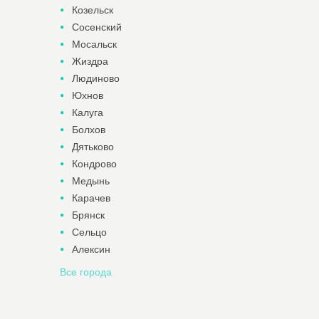
Козельск
Сосенский
Мосальск
Жиздра
Людиново
Юхнов
Калуга
Болхов
Дятьково
Кондрово
Медынь
Карачев
Брянск
Сельцо
Алексин
Все города