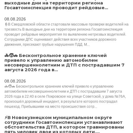
выходные дни на территории региона
Госавтоинспекция проводит рейдовые...
08.08.2026
👮В Свердловской области стартовали массовые проверки водителей на
трезвость В выходные дни на территории региона Госавтоинспекция
проводит рейдовые мероприятия по выявлению нетрезвых водителей.
Сотрудники ДПС оценивают действия всех участников дорожного
движения, пресекают грубые нарушения ПДД. М...
🚓🧒🚗 Бесконтрольное хранение ключей
привело к управлению автомобилем
несовершеннолетним и ДТП с пострадавшим 7
августа 2026 года в...
08.08.2026
🚓🧒🚗 Бесконтрольное хранение ключей привело к управлению
автомобилем несовершеннолетним и ДТП с пострадавшим 7 августа
2026 года в 22:40 в селе Покровское на улице Советской, у дома №76А,
произошёл дорожный инцидент, в результате которого пострадал
пешеход. Прибывшими на место происшествия сотр...
⚡️В Новокузнецком муниципальном округе
сотрудники Госавтоинспекции устанавливают
обстоятельства ДТП, в котором травмированы
пять человек двое из которых дети....