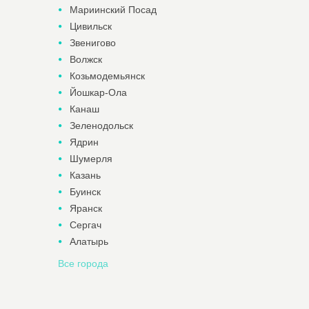
Мариинский Посад
Цивильск
Звенигово
Волжск
Козьмодемьянск
Йошкар-Ола
Канаш
Зеленодольск
Ядрин
Шумерля
Казань
Буинск
Яранск
Сергач
Алатырь
Все города