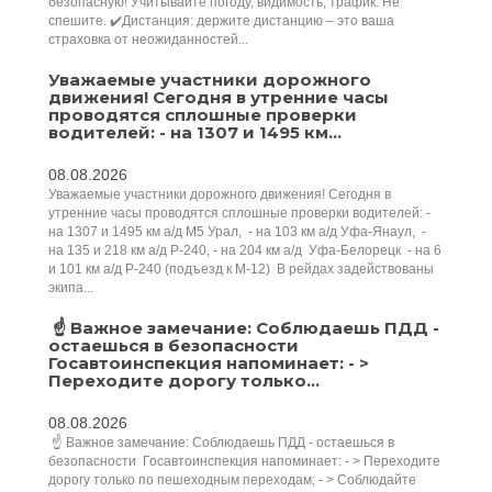
безопасную! Учитывайте погоду, видимость, трафик. Не
спешите. ✔️Дистанция: держите дистанцию – это ваша
страховка от неожиданностей...
Уважаемые участники дорожного
движения! Сегодня в утренние часы
проводятся сплошные проверки
водителей: - на 1307 и 1495 км...
08.08.2026
Уважаемые участники дорожного движения! Сегодня в
утренние часы проводятся сплошные проверки водителей: -
на 1307 и 1495 км а/д М5 Урал, - на 103 км а/д Уфа-Янаул, -
на 135 и 218 км а/д Р-240, - на 204 км а/д Уфа-Белорецк - на 6
и 101 км а/д Р-240 (подъезд к М-12) В рейдах задействованы
экипа...
️ ☝ Важное замечание: Соблюдаешь ПДД -
остаешься в безопасности ️
Госавтоинспекция напоминает: - >
Переходите дорогу только...
08.08.2026
️ ☝ Важное замечание: Соблюдаешь ПДД - остаешься в
безопасности ️ Госавтоинспекция напоминает: - > Переходите
дорогу только по пешеходным переходам; - > Соблюдайте