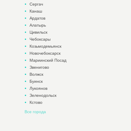
Сергач
Канаш
Ардатов
Алатырь
Цивильск
Чебоксары
Козьмодемьянск
Новочебоксарск
Мариинский Посад
Звенигово
Волжск
Буинск
Лукоянов
Зеленодольск
Кстово
Все города