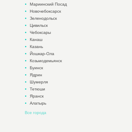
Мариинский Посад
Новочебоксарск
Зеленодольск
Цивильск
Чебоксары
Канаш
Казань
Йошкар-Ола
Козьмодемьянск
Буинск
Ядрин
Шумерля
Тетюши
Яранск
Алатырь
Все города