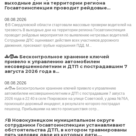
выходные дни на территории региона
Госавтоинспекция проводит рейдовые...
08.08.2026
👮В Свердловской области стартовали массовые проверки водителей на
трезвость В выходные дни на территории региона Госавтоинспекция
проводит рейдовые мероприятия по выявлению нетрезвых водителей.
Сотрудники ДПС оценивают действия всех участников дорожного
движения, пресекают грубые нарушения ПДД. М...
🚓🧒🚗 Бесконтрольное хранение ключей
привело к управлению автомобилем
несовершеннолетним и ДТП с пострадавшим 7
августа 2026 года в...
08.08.2026
🚓🧒🚗 Бесконтрольное хранение ключей привело к управлению
автомобилем несовершеннолетним и ДТП с пострадавшим 7 августа
2026 года в 22:40 в селе Покровское на улице Советской, у дома №76А,
произошёл дорожный инцидент, в результате которого пострадал
пешеход. Прибывшими на место происшествия сотр...
⚡️В Новокузнецком муниципальном округе
сотрудники Госавтоинспекции устанавливают
обстоятельства ДТП, в котором травмированы
пять человек двое из которых дети....