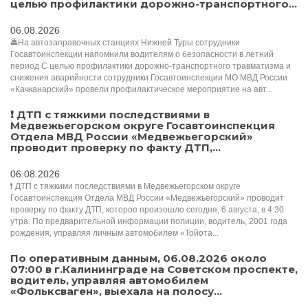
целью профилактики дорожно-транспортного...
06.08.2026
🚔На автозаправочных станциях Нижней Туры сотрудники
Госавтоинспекции напомнили водителям о безопасности в летний
период С целью профилактики дорожно-транспортного травматизма и
снижения аварийности сотрудники Госавтоинспекции МО МВД России
«Качканарский» провели профилактическое мероприятие на авт...
❗ ДТП с тяжкими последствиями в
Медвежьегорском округе Госавтоинспекция
Отдела МВД России «Медвежьегорский»
проводит проверку по факту ДТП,...
06.08.2026
❗ ДТП с тяжкими последствиями в Медвежьегорском округе
Госавтоинспекция Отдела МВД России «Медвежьегорский» проводит
проверку по факту ДТП, которое произошло сегодня, 6 августа, в 4:30
утра. По предварительной информации полиции, водитель, 2001 года
рождения, управляя личным автомобилем «Тойота...
По оперативным данным, 06.08.2026 около
07:00 в г.Калининграде на Советском проспекте,
водитель, управляя автомобилем
«Фольксваген», выехала на полосу...