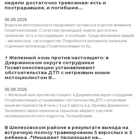
недели достаточно тревожная: есть и
пострадавшие, и погибшие....
06.08.2026
Водители мототранспорта продолжают оставаться в центре внимания
Госавтоинспекции. Статистика прошедшей недели достаточно
тревожная: есть и пострадавшие, и погибшие. Среди виновников аварий
– как взрослые, так и подростки. Подробности рассказала начальник
отделения пропаганды Госавтоинспекции по Ка...
⚡ Железный конь против настоящего: в
Дзержинском округе сотрудники
Госавтоинспекции устанавливают
обстоятельства ДТП с нетрезвым юным
мотоциклистом В...
06.08.2026
⚡ Железный конь против настоящего: в Дзержинском округе сотрудники
Госавтоинспекции устанавливают обстоятельства ДТП с нетрезвым
юным мотоциклистом В ночь с 4 на 5 августа в д. Орловка Дзержинско-
Тасеевского округа произошла серьезная авария с участием
несовершеннолетнего подростка. Полицейскими...
В Шелеховском районе в результате выезда на
встречную полосу травмированы 5 взрослых и 3
ребенка 📍Инцидент произошел на...