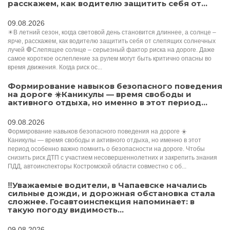
расскажем, как водителю защитить себя от...
09.08.2026
☀В летний сезон, когда световой день становится длиннее, а солнце –
ярче, расскажем, как водителю защитить себя от слепящих солнечных
лучей 🛑Слепящее солнце – серьезный фактор риска на дороге. Даже
самое короткое ослепление за рулем могут быть критично опасны во
время движения. Когда риск ос...
Формирование навыков безопасного поведения
на дороге ☀️Каникулы — время свободы и
активного отдыха, но именно в этот период...
09.08.2026
Формирование навыков безопасного поведения на дороге ☀️
Каникулы — время свободы и активного отдыха, но именно в этот
период особенно важно помнить о безопасности на дороге. Чтобы
снизить риск ДТП с участием несовершеннолетних и закрепить знания
ПДД, автоинспекторы Костромской области совместно с об...
‼️Уважаемые водители, в Чапаевске начались
сильные дожди, и дорожная обстановка стала
сложнее. Госавтоинспекция напоминает: в
такую погоду видимость...
09.08.2026