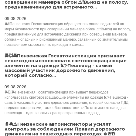
совершении маневра обгон ⚠️❗Выезд на полосу,
предназначенную для встречного...
09.08.2026
🚔‼️Пензенская Госавтоинспекция обращает внимание водителей на
меры безопасности при совершении маневра обгон ⚠️❗Выезд на полосу,
предназначенную для встречного движения при совершении маневра
обгона – опасный и рискованный маневр, связанный со значительным
повышением скорости, что приводит к самы...
🚔💥🚔Пензенская Госавтоинспекция призывает
пешеходов использовать световозвращающие
элементы на одежде ❗👉Пешеход - самый
массовый участник дорожного движения,
который согласно...
09.08.2026
🚔💥🚔Пензенская Госавтоинспекция призывает пешеходов
использовать световозвращающие элементы на одежде ❗👉Пешеход -
самый массовый участник дорожного движения, который согласно ПДД
наделен как правами, так и обязанностями. ✅По статистике наезд на
пешехода – один из самых распространенных видов д...
👮🚔⚠️Пензенские автоинспекторы усилят
контроль за соблюдением Правил дорожного
движения на пешеходных переходах 🚸🚨В