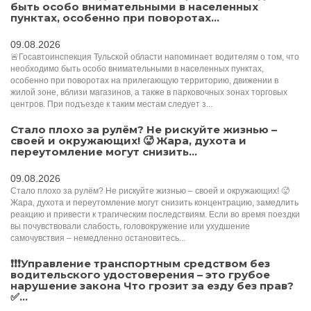
быть особо внимательными в населенных
пунктах, особенно при поворотах...
09.08.2026
🚨Госавтоинспекция Тульской области напоминает водителям о том, что
необходимо быть особо внимательными в населенных пунктах,
особенно при поворотах на прилегающую территорию, движении в
жилой зоне, вблизи магазинов, а также в парковочных зонах торговых
центров. При подъезде к таким местам следует з...
Стало плохо за рулём? Не рискуйте жизнью –
своей и окружающих! 🥵 Жара, духота и
переутомление могут снизить...
09.08.2026
Стало плохо за рулём? Не рискуйте жизнью – своей и окружающих! 🥵
Жара, духота и переутомление могут снизить концентрацию, замедлить
реакцию и привести к трагическим последствиям. Если во время поездки
вы почувствовали слабость, головокружение или ухудшение
самочувствия – немедленно остановитесь...
❗❗❗Управление транспортным средством без
водительского удостоверения – это грубое
нарушение закона Что грозит за езду без прав?
✅...