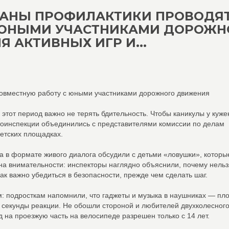
ГАНЫ ПРОФИЛАКТИКИ ПРОВОДЯ
 ЮНЫМИ УЧАСТНИКАМИ ДОРОЖН
 АКТИВНЫХ ИГР И...
совместную работу с юными участниками дорожного движения
 этот период важно не терять бдительность. Чтобы каникулы у куже
тоинспекции объединились с представителями комиссии по делам
етских площадках.
а в формате живого диалога обсудили с детьми «ловушки», которы
 на внимательности: инспекторы наглядно объяснили, почему нельз
ак важно убедиться в безопасности, прежде чем сделать шаг.
 подросткам напомнили, что гаджеты и музыка в наушниках — пл
ые секунды реакции. Не обошли стороной и любителей двухколесног
д на проезжую часть на велосипеде разрешен только с 14 лет.