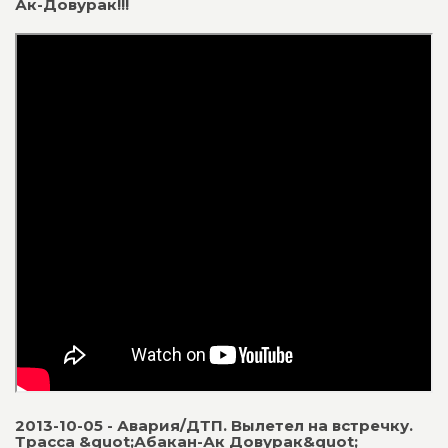
Ак-Довурак!!!
2013-10-05 - Авария/ДТП. Вылетел на встречку.
Трасса &quot;Абакан-Ак Довурак&quot;