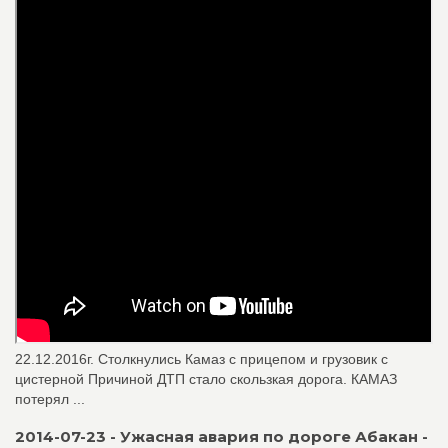
22.12.2016г. Столкнулись Камаз с прицепом и грузовик с
цистерной Причиной ДТП стало скользкая дорога. КАМАЗ
потерял ...
2014-07-23 - Ужасная авария по дороге Абакан -