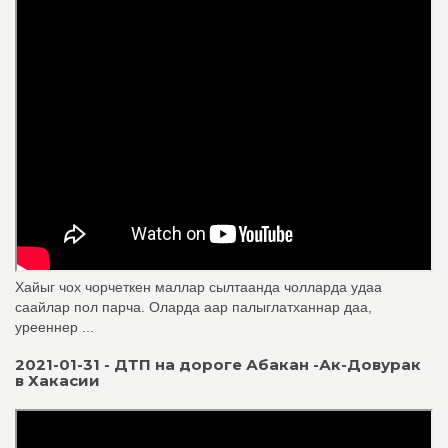
Хайыг чох чорчеткен маллар сылтаанда чолларда удаа
саайлар пол парча. Оларда аар палыглатханнар даа,
урееннер ...
2021-01-31 - ДТП на дороге Абакан -Ак-Довурак
в Хакасии