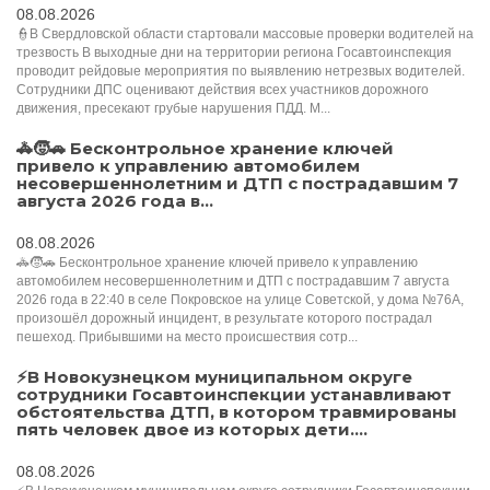
08.08.2026
👮В Свердловской области стартовали массовые проверки водителей на
трезвость В выходные дни на территории региона Госавтоинспекция
проводит рейдовые мероприятия по выявлению нетрезвых водителей.
Сотрудники ДПС оценивают действия всех участников дорожного
движения, пресекают грубые нарушения ПДД. М...
🚓🧒🚗 Бесконтрольное хранение ключей
привело к управлению автомобилем
несовершеннолетним и ДТП с пострадавшим 7
августа 2026 года в...
08.08.2026
🚓🧒🚗 Бесконтрольное хранение ключей привело к управлению
автомобилем несовершеннолетним и ДТП с пострадавшим 7 августа
2026 года в 22:40 в селе Покровское на улице Советской, у дома №76А,
произошёл дорожный инцидент, в результате которого пострадал
пешеход. Прибывшими на место происшествия сотр...
⚡️В Новокузнецком муниципальном округе
сотрудники Госавтоинспекции устанавливают
обстоятельства ДТП, в котором травмированы
пять человек двое из которых дети....
08.08.2026