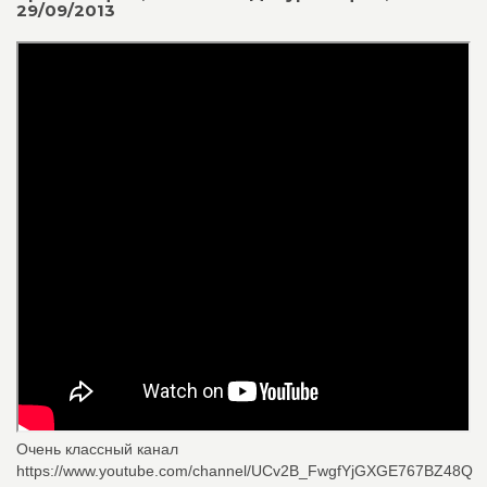
29/09/2013
Очень классный канал
https://www.youtube.com/channel/UCv2B_FwgfYjGXGE767BZ48Q