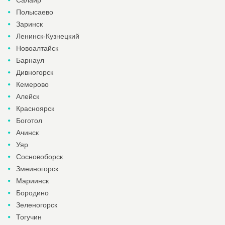
Полысаево
Заринск
Ленинск-Кузнецкий
Новоалтайск
Барнаул
Дивногорск
Кемерово
Алейск
Красноярск
Боготол
Ачинск
Уяр
Сосновоборск
Змеиногорск
Мариинск
Бородино
Зеленогорск
Тогучин