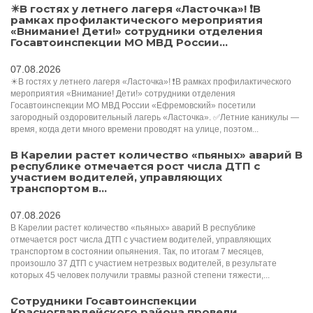
☀В гостях у летнего лагеря «Ласточка»! ❗В
рамках профилактического мероприятия
«Внимание! Дети!» сотрудники отделения
Госавтоинспекции МО МВД России...
07.08.2026
☀В гостях у летнего лагеря «Ласточка»! ❗В рамках профилактического
мероприятия «Внимание! Дети!» сотрудники отделения
Госавтоинспекции МО МВД России «Ефремовский» посетили
загородный оздоровительный лагерь «Ласточка». ✅Летние каникулы —
время, когда дети много времени проводят на улице, поэтом...
В Карелии растет количество «пьяных» аварий В
республике отмечается рост числа ДТП с
участием водителей, управляющих
транспортом в...
07.08.2026
В Карелии растет количество «пьяных» аварий В республике
отмечается рост числа ДТП с участием водителей, управляющих
транспортом в состоянии опьянения. Так, по итогам 7 месяцев,
произошло 37 ДТП с участием нетрезвых водителей, в результате
которых 45 человек получили травмы разной степени тяжести,...
Сотрудники Госавтоинспекции
Красногвардейского района провели