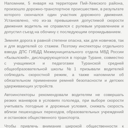
Напомним, 5 января на территории Пий-Хемского района,
произошло дорожно-транспортное происшествие, в результате
которого скончался один участник дорожного движения.
Установлено, что из-за превышения допустимой скорости
движения водитель не справился с рулевым управлением и
допустил съезд на обочину с последующим опрокидыванием.
Зимняя дорога в равной степени опасна, как для новичков, так
и для водителей со стажем. Поэтому инспекторы отдельного
взвода ДПС ГИБДД Межмуниципального отдела МВД России
«Кызылский», дислоцирующегося в городе Туране, совместно
с учащимися и педагогами Туранской средней
общеобразовательной школы №1 призывали водителей
соблюдать скоростной режим, а также напомнили об
обязательном применении ремней безопасности и детских
удерживающих устройств.
Автоинспекторы рекомендовали водителям не совершать
резких маневров в условиях гололеда, при выборе скорости
учитывать погодные и дорожные условия, снижать скорость
вблизи пешеходных переходов, образовательных учреждений
и остановок общественного транспорта.
Чтобы привлечь внимание широкой общественности к