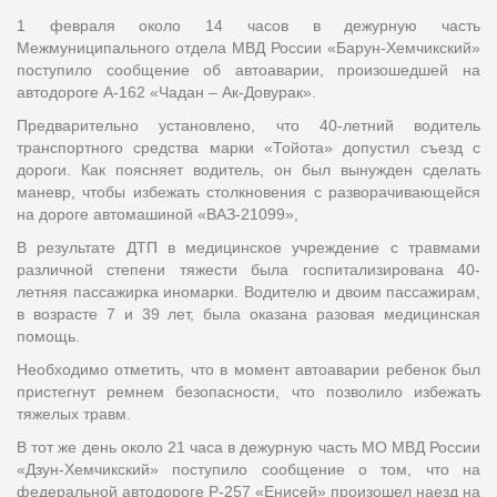
1 февраля около 14 часов в дежурную часть
Межмуниципального отдела МВД России «Барун-Хемчикский»
поступило сообщение об автоаварии, произошедшей на
автодороге А-162 «Чадан – Ак-Довурак».
Предварительно установлено, что 40-летний водитель
транспортного средства марки «Тойота» допустил съезд с
дороги. Как поясняет водитель, он был вынужден сделать
маневр, чтобы избежать столкновения с разворачивающейся
на дороге автомашиной «ВАЗ-21099»,
В результате ДТП в медицинское учреждение с травмами
различной степени тяжести была госпитализирована 40-
летняя пассажирка иномарки. Водителю и двоим пассажирам,
в возрасте 7 и 39 лет, была оказана разовая медицинская
помощь.
Необходимо отметить, что в момент автоаварии ребенок был
пристегнут ремнем безопасности, что позволило избежать
тяжелых травм.
В тот же день около 21 часа в дежурную часть МО МВД России
«Дзун-Хемчикский» поступило сообщение о том, что на
федеральной автодороге Р-257 «Енисей» произошел наезд на