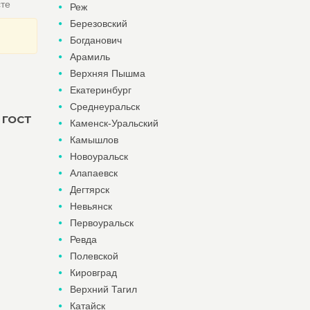
сте
Реж
Березовский
Богданович
Арамиль
Верхняя Пышма
Екатеринбург
Среднеуральск
 ГОСТ
Каменск-Уральский
Камышлов
Новоуральск
Алапаевск
Дегтярск
Невьянск
Первоуральск
Ревда
Полевской
Кировград
Верхний Тагил
Катайск