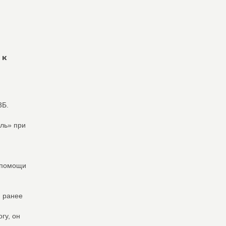
 к
3Б.
ль» при
 помощи
, ранее
гу, он