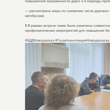
повышенной загруженности дорог и в периоды про
— рассмотрены меры по снижению числа дорожно-т
автобусами.
🚦 В рамках встречи также были намечены совмест
профилактических мероприятий для повышения без
#БДДНовоуральск #ГосавтоинспекцияНовоуральска