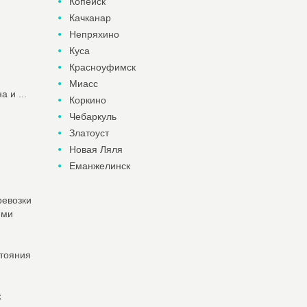
Копейск
Качканар
Непряхино
Куса
Красноуфимск
Миасс
 и ...
Коркино
Чебаркуль
Златоуст
Новая Ляля
Еманжелинск
ревозки
ями
стояния
х