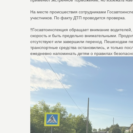
применил экстренное торможение, но избежать наез
На месте происшествия сотрудниками Госавтоинсп
участников. По факту ДТП проводится проверка.
‼️Госавтоинспекция обращает внимание водителей,
скорость и быть предельно внимательными. Продол
отсутствуют или завершили переход. Пешеходам пе
транспортные средства остановились, и только пос
ежедневно напоминать детям о правилах безопасно