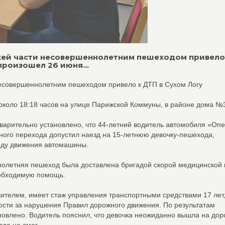
жей части несовершеннолетним пешеходом привело
роизошел 26 июня...
есовершеннолетним пешеходом привело к ДТП в Сухом Логу
около 18:18 часов на улице Парижской Коммуны, в районе дома №
арительно установлено, что 44-летний водитель автомобиля «Опе
ного перехода допустил наезд на 15-летнюю девочку-пешехода,
оду движения автомашины.
нолетняя пешеход была доставлена бригадой скорой медицинской
еобходимую помощь.
телем, имеет стаж управления транспортными средствами 17 лет
ности за нарушения Правил дорожного движения. По результатам
овлено. Водитель пояснил, что девочка неожиданно вышла на доро