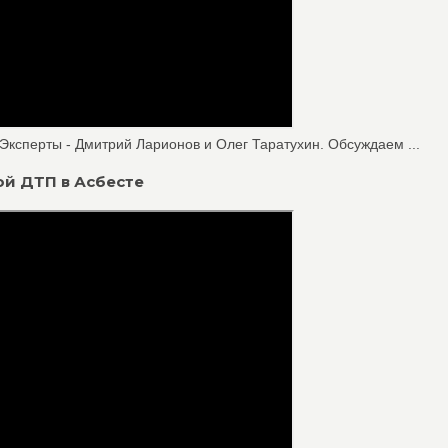
 Эксперты - Дмитрий Ларионов и Олег Таратухин. Обсуждаем ...
ой ДТП в Асбесте