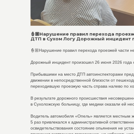
👮🏼Нарушение правил перехода проез
ДТП в Сухом Логу Дорожный инцидент п
👮🏼Нарушение правил перехода проезжей части н
Дорожный инцидент произошел 26 июня 2026 года 
Прибывшими на место ДТП автоинспекторами предв
движении в непосредственной близости от пешеход
переходившую проезжую часть справа налево по х
В результате дорожного происшествия несовершен
в Сухоложскую больницу, где медики оказали ей н
Водитель автомобиля «Опель» является местным жи
5 раз привлекался к административной ответствен
освидетельствования состояние опьянения не устан