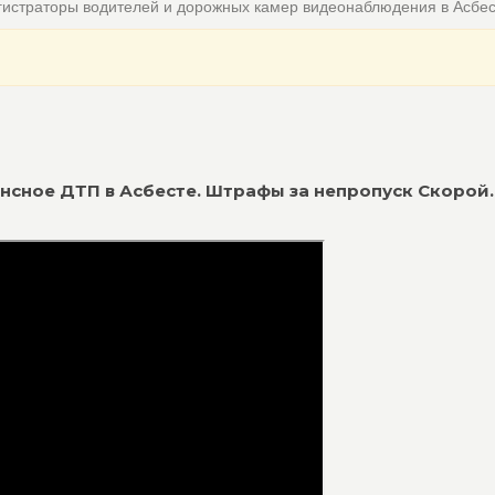
гистраторы водителей и дорожных камер видеонаблюдения в Асбе
ансное ДТП в Асбесте. Штрафы за непропуск Скорой.