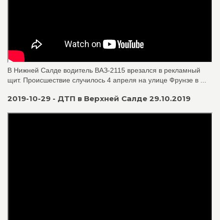
В Нижней Салде водитель ВАЗ‑2115 врезался в рекламный
щит. Происшествие случилось 4 апреля на улице Фрунзе в ...
2019-10-29 - ДТП в Верхней Салде 29.10.2019