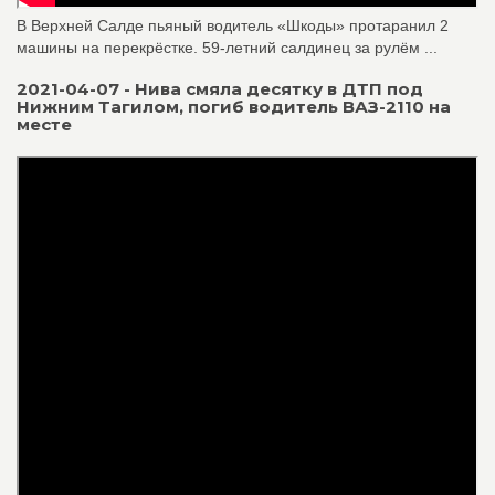
В Верхней Салде пьяный водитель «Шкоды» протаранил 2
машины на перекрёстке. 59‑летний салдинец за рулём ...
2021-04-07 - Нива смяла десятку в ДТП под
Нижним Тагилом, погиб водитель ВАЗ-2110 на
месте