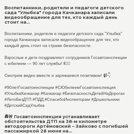
Воспитанники, родители и педагоги детского
сада "Улыбка" города Качканара записали
видеообращение для тех, кто каждый день
стоит на...
Воспитанники, родители и педагоги детского сада "Улыбка"
города Качканара записали видеообращение для тех, кто
каждый день стоит на страже безопасности.
Взрослые и дети поздравляют сотрудников Госавтоинспекции
с юбилеем — 90 лет службы! 🚦👮‍♂️
Смотрим видео вместе и заряжаемся позитивом! 📹👇
#90летГосавтоинспекции #СЮбилеемГосавтоинспекция
#УлыбкаКачканар #Качканар #БезопасностьДетейНаДорогах
#ЛетоБезДТП #ПДД #СпасибоИнспекторам #Дошкольники
#ДетскийСадУлыбка
🚔🚨 Госавтоинспекция устанавливает
обстоятельства ДТП на 38-м километре
автодороги Артёмовский – Зайково с погибшей
пассажиркой 28 июня на...