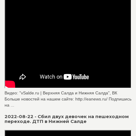
Видео: "vSalde.ru | Верхняя Салда и Нижняя Салда", ВК
Больше новостей на нашем сайте: http://eanews.ru/ Подпишись
на ...
2022-08-22 - Сбил двух девочек на пешеходном
переходе. ДТП в Нижней Салде