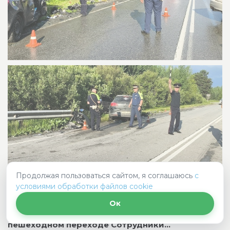
Продолжая пользоваться сайтом, я соглашаюсь
с
условиями обработки файлов cookie
🚔👮🚌 71-летняя пешеход пострадала из-за
Ок
невнимательности водителя междугороднего
автобуса, который не уступил ей дорогу на
пешеходном переходе Сотрудники...