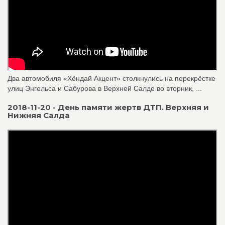
Два автомобиля «Хёндай Акцент» столкнулись на перекрёстке
улиц Энгельса и Сабурова в Верхней Салде во вторник, ...
2018-11-20 - День памяти жертв ДТП. Верхняя и
Нижняя Салда