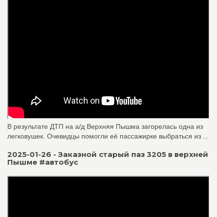
В результате ДТП на а/д Верхняя Пышма загорелась одна из
легковушек. Очевидцы помогли её пассажирке выбраться из ...
2025-01-26 - Заказной старый паз 3205 в верхней
Пышме #автобус