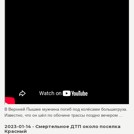
В Верхней Пышме мужчина погиб под колёсами большегруза.
Известно, что он шёл по обочине трассы поздно вечером ...
2023-01-14 - Смертельное ДТП около поселка
Красный