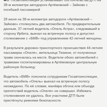
🚔🚨 Госавтоинспекция устанавливает обстоятельства ДТП на
38-м километре автодороги Артёмовский – Зайково с
погибшей пассажиркой
28 июня на 38-м километре автодороги «Артёмовский –
Зайково» столкнулись два автомобиля. По предварительным
данным, 37-летний водитель «Опель Астра», следовавший в
сторону Ирбита, выехал на встречную полосу и допустил
столкновение с «БМВ» под управлением 42-летней женщины.
В результате дорожно-транспортного происшествия 44-летняя
пассажирка «Опеля», жительница Тюмени, от полученных
травм скончалась на месте. Водители обоих автомобилей с
травмами госпитализированы в Артёмовскую центральную
районную больницу.
Водитель «БМВ» пояснила сотрудникам Госавтоинспекции,
что автомобиль «Опель» выехал на встречную полосу
неожиданно. По её словам, манёвра обгона или объезда
препятствий водитель «Опеля» не совершал. Избежать
столкновения не удалось. Все участники ДТП были
пристёгнуты ремнями безопасности.