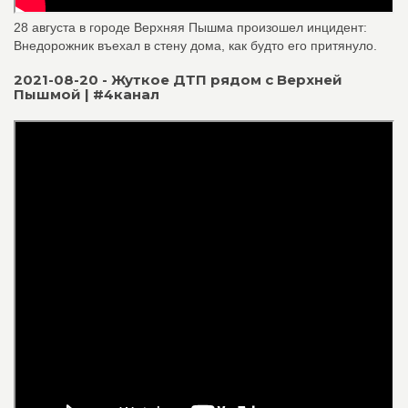
28 августа в городе Верхняя Пышма произошел инцидент:
Внедорожник въехал в стену дома, как будто его притянуло.
2021-08-20 - Жуткое ДТП рядом с Верхней
Пышмой | #4канал