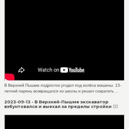
В Верхней Пышме подросток угодил под колёса машины. 13-
летний парень возвращался из школы и решил сократить ...
2023-09-13 - В Верхней-Пышме экскаватор
взбунтовался и выехал за пределы стройки 🙆‍♂️