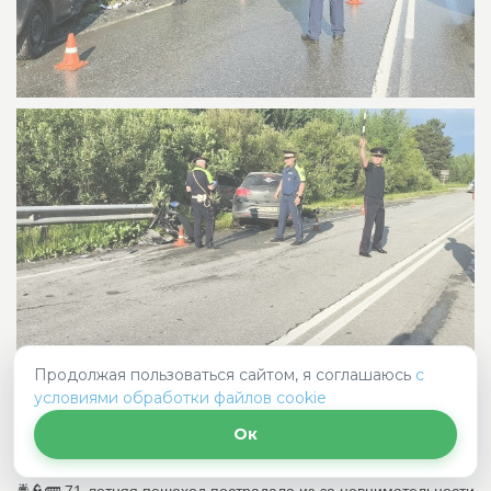
Продолжая пользоваться сайтом, я соглашаюсь
с
🚔👮🚌 71-летняя пешеход пострадала из-за
условиями обработки файлов cookie
невнимательности водителя междугороднего
автобуса, который не уступил ей дорогу на
Ок
пешеходном переходе Сотрудники...