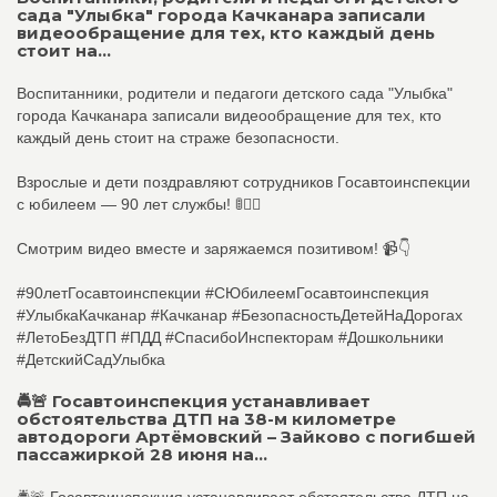
сада "Улыбка" города Качканара записали
видеообращение для тех, кто каждый день
стоит на...
Воспитанники, родители и педагоги детского сада "Улыбка"
города Качканара записали видеообращение для тех, кто
каждый день стоит на страже безопасности.
Взрослые и дети поздравляют сотрудников Госавтоинспекции
с юбилеем — 90 лет службы! 🚦👮‍♂️
Смотрим видео вместе и заряжаемся позитивом! 📹👇
#90летГосавтоинспекции #СЮбилеемГосавтоинспекция
#УлыбкаКачканар #Качканар #БезопасностьДетейНаДорогах
#ЛетоБезДТП #ПДД #СпасибоИнспекторам #Дошкольники
#ДетскийСадУлыбка
🚔🚨 Госавтоинспекция устанавливает
обстоятельства ДТП на 38-м километре
автодороги Артёмовский – Зайково с погибшей
пассажиркой 28 июня на...