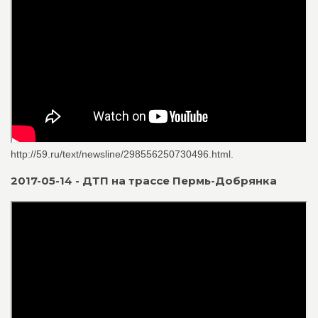
http://59.ru/text/newsline/298556250730496.html.
2017-05-14 - ДТП на трассе Пермь-Добрянка