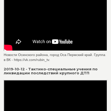
Новости Осинского района, город Оса Пермский край. Группа
в ВК - https://vk.com/rubin_tv.
2019-10-12 - Тактико-специальные учения по
ликвидации последствий крупного ДТП