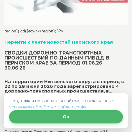
region)) dd($town->region); }?>
Перейти к ленте новостей Пермского края
СВОДКИ ДОРОЖНО-ТРАНСПОРТНЫХ
ПРОИСШЕСТВИЙ ПО ДАННЫМ ГИБДД В
ПЕРМСКОМ КРАЕ ЗА ПЕРИОД 01.06.26 -
30.06.26
На территории Нытвенского округа в период с
22 по 28 июня 2026 года зарегистрировано 4
дорожно-транспортных происшествия, в...
Продолжая пользоваться сайтом, я соглашаюсь
с
На территории Нытвенского округа в период с 22 по 28 июня
условиями обработки файлов cookie
2026 года зарегистрировано 4 дорожно-транспортных
происшествия, в которых пострадало 2 человека, в том числе
Ок
1 несовершеннолетний мотоциклист.
Сотрудниками Госавтоинспекции было пресечено 83