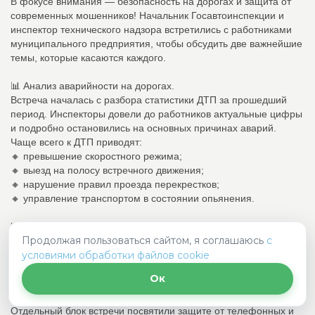
В фокусе внимания — безопасность на дорогах и защита от
современных мошенников! Начальник Госавтоинспекции и
инспектор технического надзора встретились с работниками
муниципального предприятия, чтобы обсудить две важнейшие
темы, которые касаются каждого.
📊 Анализ аварийности на дорогах.
Встреча началась с разбора статистики ДТП за прошедший
период. Инспекторы довели до работников актуальные цифры
и подробно остановились на основных причинах аварий.
Чаще всего к ДТП приводят:
🔸 превышение скоростного режима;
🔸 выезд на полосу встречного движения;
🔸 нарушение правил проезда перекрестков;
🔸 управление транспортом в состоянии опьянения.
Именно на этих «классических» ошибках инспекторы сделали
Продолжая пользоваться сайтом, я соглашаюсь
с
особый акцент, напомнив водителям служебного и
условиями обработки файлов cookie
спецтранспорта о строгом соблюдении ПДД, а пешеходам —
где и как можно переходить проезжую часть.
Ок
📞 Профилактика мошенничества.
Отдельный блок встречи посвятили защите от телефонных и