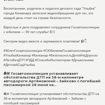
Воспитанники, родители и педагоги детского сада "Улыбка"
города Качканара записали видеообращение для тех, кто
каждый день стоит на страже безопасности.
Взрослые и дети поздравляют сотрудников Госавтоинспекции
с юбилеем — 90 лет службы! 🚦👮‍♂️
Смотрим видео вместе и заряжаемся позитивом! 📹👇
#90летГосавтоинспекции #СЮбилеемГосавтоинспекция
#УлыбкаКачканар #Качканар #БезопасностьДетейНаДорогах
#ЛетоБезДТП #ПДД #СпасибоИнспекторам #Дошкольники
#ДетскийСадУлыбка
🚔🚨 Госавтоинспекция устанавливает
обстоятельства ДТП на 38-м километре
автодороги Артёмовский – Зайково с погибшей
пассажиркой 28 июня на...
🚔🚨 Госавтоинспекция устанавливает обстоятельства ДТП на
38-м километре автодороги Артёмовский – Зайково с
погибшей пассажиркой