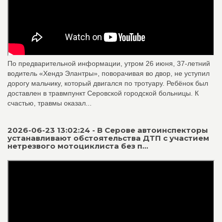
По предварительной информации, утром 26 июня, 37-летний
водитель «Хендэ Элантры», поворачивая во двор, не уступил
дорогу мальчику, который двигался по тротуару. Ребёнок был
доставлен в травмпункт Серовской городской больницы. К
счастью, травмы оказал...
2026-06-23 13:02:24 - В Серове автоинспекторы
устанавливают обстоятельства ДТП с участием
нетрезвого мотоциклиста без п...