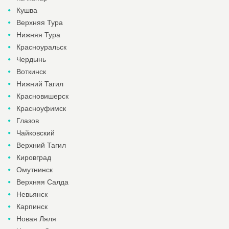
Кушва
Верхняя Тура
Нижняя Тура
Красноуральск
Чердынь
Воткинск
Нижний Тагил
Красновишерск
Красноуфимск
Глазов
Чайковский
Верхний Тагил
Кировград
Омутнинск
Верхняя Салда
Невьянск
Карпинск
Новая Ляля