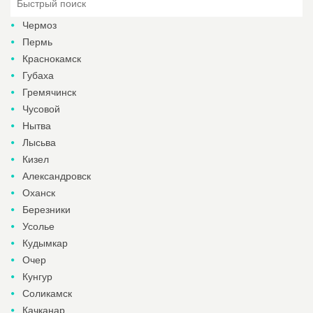
Чермоз
Пермь
Краснокамск
Губаха
Гремячинск
Чусовой
Нытва
Лысьва
Кизел
Александровск
Оханск
Березники
Усолье
Кудымкар
Очер
Кунгур
Соликамск
Качканар