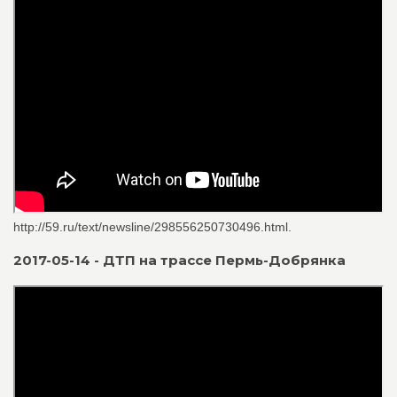
http://59.ru/text/newsline/298556250730496.html.
2017-05-14 - ДТП на трассе Пермь-Добрянка