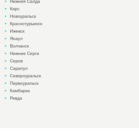
Нижняя Салда
Кирс
Новоуральск
Краснотурьинск
Ижевск
Янаул
Волчанск
Нижние Серги
Серов
Сарапул
Североуральск
Первоуральск
Камбарка
Ревда