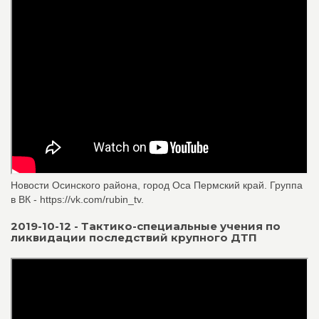
Новости Осинского района, город Оса Пермский край. Группа
в ВК - https://vk.com/rubin_tv.
2019-10-12 - Тактико-специальные учения по
ликвидации последствий крупного ДТП