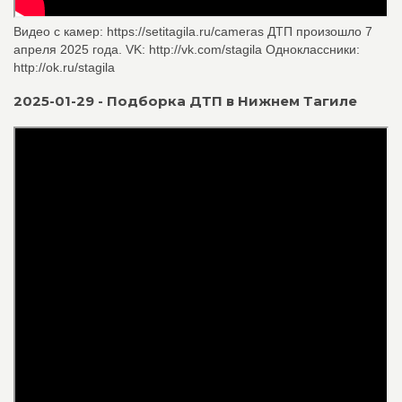
Видео с камер: https://setitagila.ru/cameras ДТП произошло 7
апреля 2025 года. VK: http://vk.com/stagila Одноклассники:
http://ok.ru/stagila
2025-01-29 - Подборка ДТП в Нижнем Тагиле