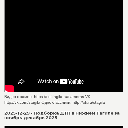
Видео с камер: https://setitagila.ru/cameras VK:
http://vk.com/stagila Одноклассники: http://ok.ru/stagila
2025-12-29 - Подборка ДТП в Нижнем Тагиле за
ноябрь-декабрь 2025