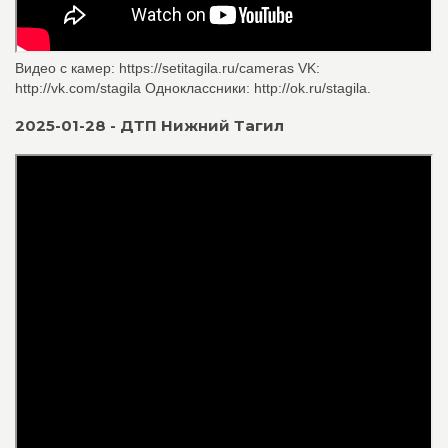
Видео с камер: https://setitagila.ru/cameras VK:
http://vk.com/stagila Одноклассники: http://ok.ru/stagila.
2025-01-28 - ДТП Нижний Тагил