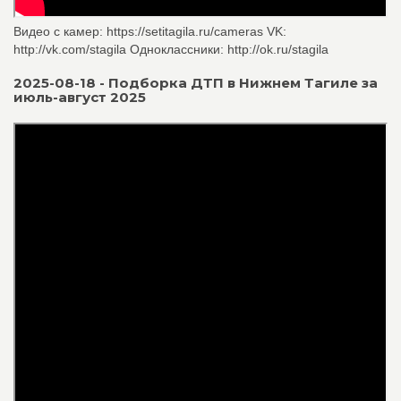
Видео с камер: https://setitagila.ru/cameras VK:
http://vk.com/stagila Одноклассники: http://ok.ru/stagila
2025-08-18 - Подборка ДТП в Нижнем Тагиле за
июль-август 2025