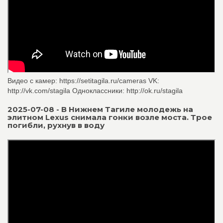
Видео с камер: https://setitagila.ru/cameras VK:
http://vk.com/stagila Одноклассники: http://ok.ru/stagila
2025-07-08 - В Нижнем Тагиле молодежь на
элитном Lexus снимала гонки возле моста. Трое
погибли, рухнув в воду