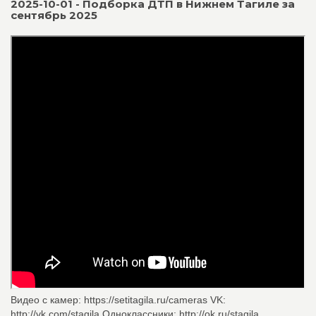
2025-10-01 - Подборка ДТП в Нижнем Тагиле за
сентябрь 2025
Видео с камер: https://setitagila.ru/cameras VK:
http://vk.com/stagila Одноклассники: http://ok.ru/stagila