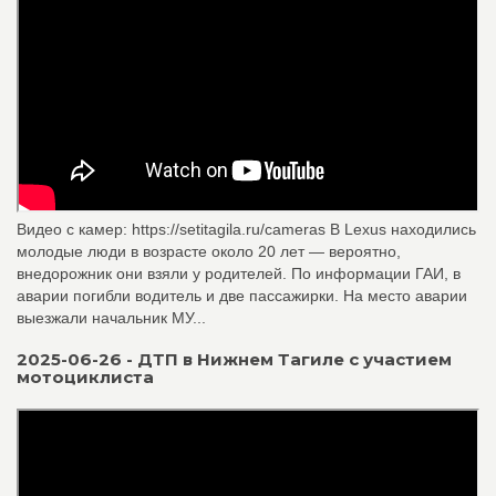
Видео с камер: https://setitagila.ru/cameras В Lexus находились
молодые люди в возрасте около 20 лет — вероятно,
внедорожник они взяли у родителей. По информации ГАИ, в
аварии погибли водитель и две пассажирки. На место аварии
выезжали начальник МУ...
2025-06-26 - ДТП в Нижнем Тагиле c участием
мотоциклиста