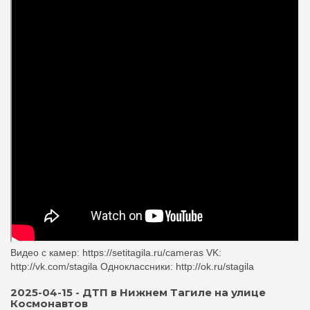
Видео с камер: https://setitagila.ru/cameras VK:
http://vk.com/stagila Одноклассники: http://ok.ru/stagila
2025-04-15 - ДТП в Нижнем Тагиле на улице
Космонавтов