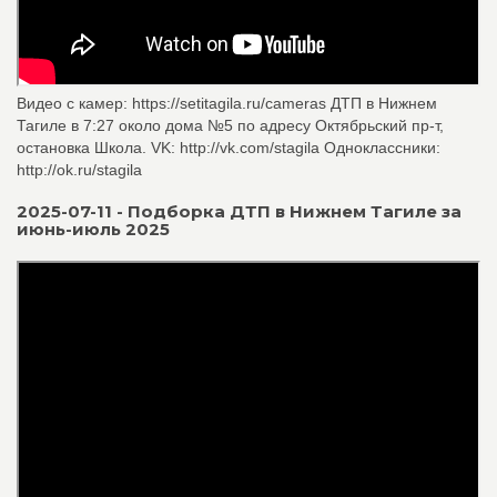
Видео с камер: https://setitagila.ru/cameras ДТП в Нижнем
Тагиле в 7:27 около дома №5 по адресу Октябрьский пр-т,
остановка Школа. VK: http://vk.com/stagila Одноклассники:
http://ok.ru/stagila
2025-07-11 - Подборка ДТП в Нижнем Тагиле за
июнь-июль 2025