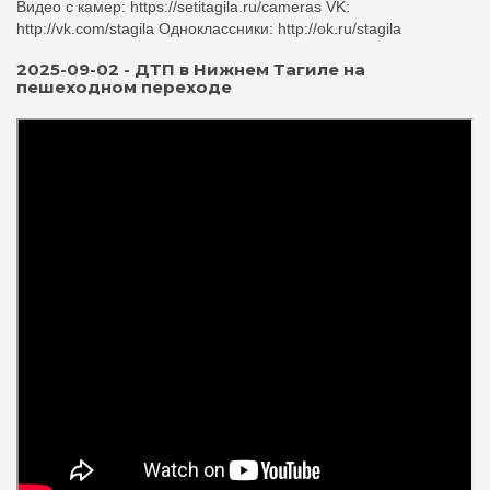
Видео с камер: https://setitagila.ru/cameras VK:
http://vk.com/stagila Одноклассники: http://ok.ru/stagila
2025-09-02 - ДТП в Нижнем Тагиле на
пешеходном переходе