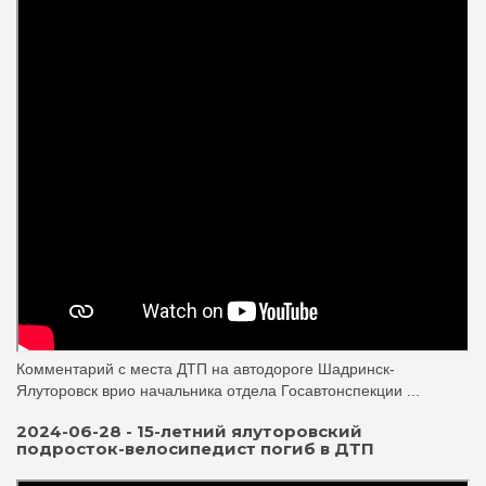
Комментарий с места ДТП на автодороге Шадринск-
Ялуторовск врио начальника отдела Госавтонспекции ...
2024-06-28 - 15-летний ялуторовский
подросток-велосипедист погиб в ДТП