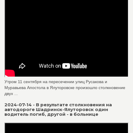
Утром 11 сентября на пересечении улиц Русакова и
Муравьева Апостола в Ялуторовске произошло столкновение
двух ...
2024-07-14 - В результате столкновения на
автодороге Шадринск-Ялуторовск один
водитель погиб, другой - в больнице