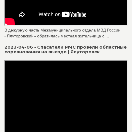
В дежурную часть Межмуниципального отдела МВД России
«Ялуторовский» обратилась местная жительница с ...
2023-04-06 - Спасатели МЧС провели областные
соревнования на выезде | Ялуторовск