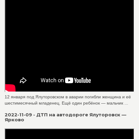
12 января под Ялуторовском в аварии погибли женщина и её
шестимесячный младенец. Ещё один ребёнок — мальчик ...
2022-11-09 - ДТП на автодороге Ялуторовск —
Ярково