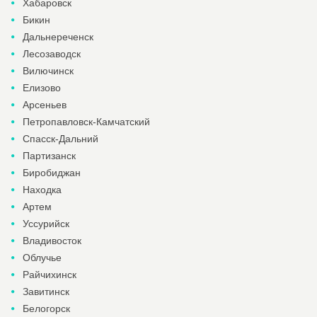
Хабаровск
Бикин
Дальнереченск
Лесозаводск
Вилючинск
Елизово
Арсеньев
Петропавловск-Камчатский
Спасск-Дальний
Партизанск
Биробиджан
Находка
Артем
Уссурийск
Владивосток
Облучье
Райчихинск
Завитинск
Белогорск