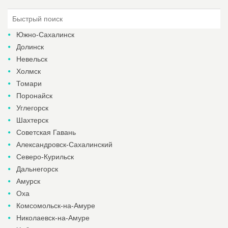
Южно-Сахалинск
Долинск
Невельск
Холмск
Томари
Поронайск
Углегорск
Шахтерск
Советская Гавань
Александровск-Сахалинский
Северо-Курильск
Дальнегорск
Амурск
Оха
Комсомольск-на-Амуре
Николаевск-на-Амуре