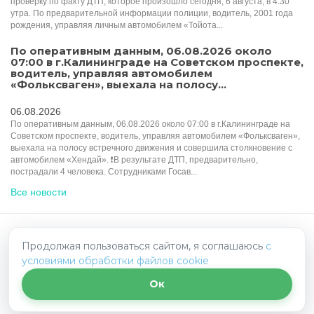
проверку по факту ДТП, которое произошло сегодня, 6 августа, в 4:30
утра. По предварительной информации полиции, водитель, 2001 года
рождения, управляя личным автомобилем «Тойота...
По оперативным данным, 06.08.2026 около
07:00 в г.Калининграде на Советском проспекте,
водитель, управляя автомобилем
«Фольксваген», выехала на полосу...
06.08.2026
По оперативным данным, 06.08.2026 около 07:00 в г.Калининграде на
Советском проспекте, водитель, управляя автомобилем «Фольксваген»,
выехала на полосу встречного движения и совершила столкновение с
автомобилем «Хендай». ❗️В результате ДТП, предварительно,
пострадали 4 человека. Сотрудниками Госав...
Все новости
HelpRadar.ru - взаимопомощь на дорогах
Продолжая пользоваться сайтом, я соглашаюсь
с
условиями обработки файлов cookie
Политика конфиденциальности
Написать нам
Ок