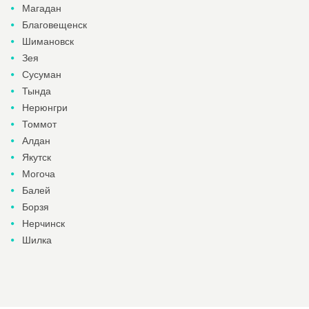
Магадан
Благовещенск
Шимановск
Зея
Сусуман
Тында
Нерюнгри
Томмот
Алдан
Якутск
Могоча
Балей
Борзя
Нерчинск
Шилка