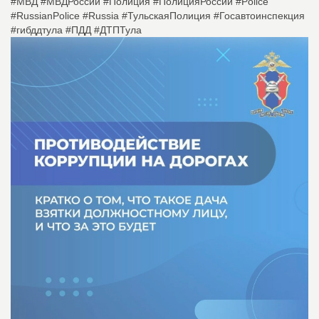
#МВД #МВДРоссии #Полиция #ПолицияРоссии #Police
#RussianPolice #Russia #ТульскаяПолиция #Госавтоинспекция
#гибддтула #ПДД #ДТПТула