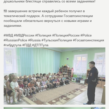
дошкольники блестяще справились со всеми заданиями!
❗В завершение встречи каждый ребенок получил в
тематический подарок. А сотрудники Госавтоинспекции
пообещали обязательно вернуться с новыми играми и
заданиями.
#МВД #МВДРоссии #Полиция #ПолицияРоссии #Police
#RussianPolice #Russia #ТульскаяПолиция #Госавтоинспекция
#гибддтула #ПДД #ДТПТула