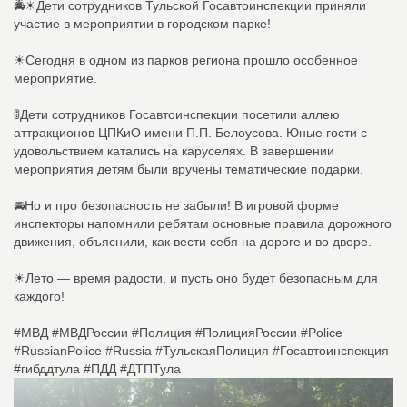
🚔☀Дети сотрудников Тульской Госавтоинспекции приняли
участие в мероприятии в городском парке!
☀Сегодня в одном из парков региона прошло особенное
мероприятие.
🚦Дети сотрудников Госавтоинспекции посетили аллею
аттракционов ЦПКиО имени П.П. Белоусова. Юные гости с
удовольствием катались на каруселях. В завершении
мероприятия детям были вручены тематические подарки.
🚘Но и про безопасность не забыли! В игровой форме
инспекторы напомнили ребятам основные правила дорожного
движения, объяснили, как вести себя на дороге и во дворе.
☀Лето — время радости, и пусть оно будет безопасным для
каждого!
#МВД #МВДРоссии #Полиция #ПолицияРоссии #Police
#RussianPolice #Russia #ТульскаяПолиция #Госавтоинспекция
#гибддтула #ПДД #ДТПТула