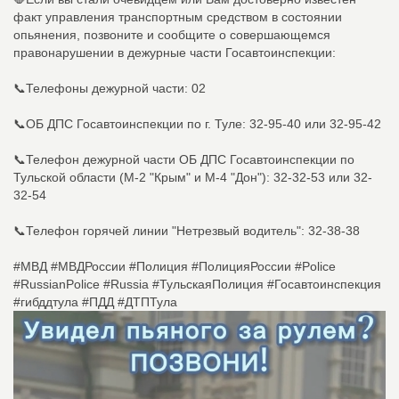
факт управления транспортным средством в состоянии
опьянения, позвоните и сообщите о совершающемся
правонарушении в дежурные части Госавтоинспекции:
📞Телефоны дежурной части: 02
📞ОБ ДПС Госавтоинспекции по г. Туле: 32-95-40 или 32-95-42
📞Телефон дежурной части ОБ ДПС Госавтоинспекции по
Тульской области (М-2 "Крым" и М-4 "Дон"): 32-32-53 или 32-
32-54
📞Телефон горячей линии "Нетрезвый водитель": 32-38-38
#МВД #МВДРоссии #Полиция #ПолицияРоссии #Police
#RussianPolice #Russia #ТульскаяПолиция #Госавтоинспекция
#гибддтула #ПДД #ДТПТула