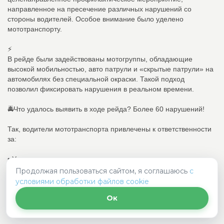
направленное на пресечение различных нарушений со
стороны водителей. Особое внимание было уделено
мототранспорту.
⚡️
В рейде были задействованы мотогруппы, обладающие
высокой мобильностью, авто патрули и «скрытые патрули» на
автомобилях без специальной окраски. Такой подход
позволил фиксировать нарушения в реальном времени.
🚔Что удалось выявить в ходе рейда? Более 60 нарушений!
Так, водители мототранспорта привлечены к ответственности
за:
• Управление транспортным средством, не
зарегистрированным в установленном порядке - 4 водителя;
Продолжая пользоваться сайтом, я соглашаюсь
с
условиями обработки файлов cookie
• Управление транспортным средством водителем, не
Ок
имеющим при себе документов, предусмотренных ПДД - 2
водителя;