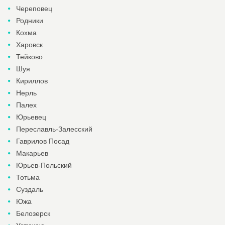
Череповец
Родники
Кохма
Харовск
Тейково
Шуя
Кириллов
Нерль
Палех
Юрьевец
Переславль-Залесский
Гаврилов Посад
Макарьев
Юрьев-Польский
Тотьма
Суздаль
Южа
Белозерск