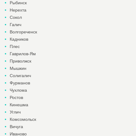
Рыбинск
Нерехта
Сокол
Галич
Волгореченск
Кадников
Плес
Гаврилов-Ям
Приволжск
Мышкин
Солигалич
Фурманов
Чухлома
Ростов
Кинешма
Углич
Комсомольск
Вичуга
Иваново