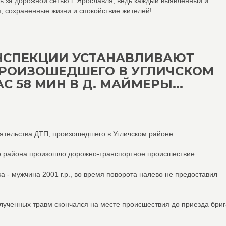
ь за дорожной сетью г. Ярославля, ведь каждый выявленный и
, сохраненные жизни и спокойствие жителей!
НСПЕКЦИИ УСТАНАВЛИВАЮТ
ПРОИЗОШЕДШЕГО В УГЛИЧСКОМ
ЧАС 58 МИН В Д. МАЙМЕРЫ...
ятельства ДТП, произошедшего в Угличском районе
ого района произошло дорожно-транспортное происшествие.
- мужчина 2001 г.р., во время поворота налево не предоставил
олученных травм скончался на месте происшествия до приезда бри