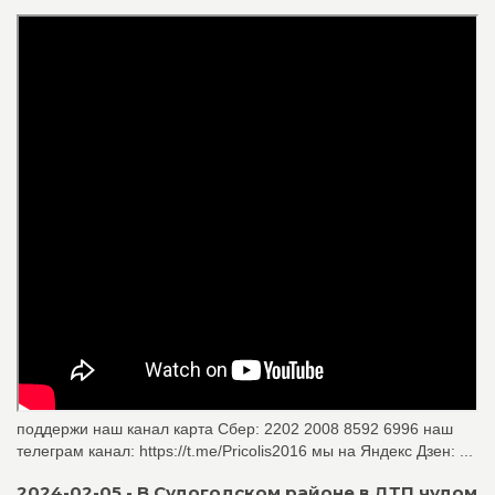
поддержи наш канал карта Сбер: 2202 2008 8592 6996 наш
телеграм канал: https://t.me/Pricolis2016 мы на Яндекс Дзен: ...
2024-02-05 - В Судогодском районе в ДТП чудом