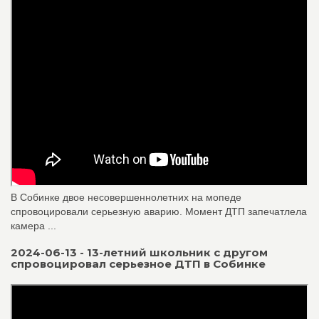
В Собинке двое несовершеннолетних на мопеде
спровоцировали серьезную аварию. Момент ДТП запечатлела
камера ...
2024-06-13 - 13-летний школьник с другом
спровоцировал серьезное ДТП в Собинке