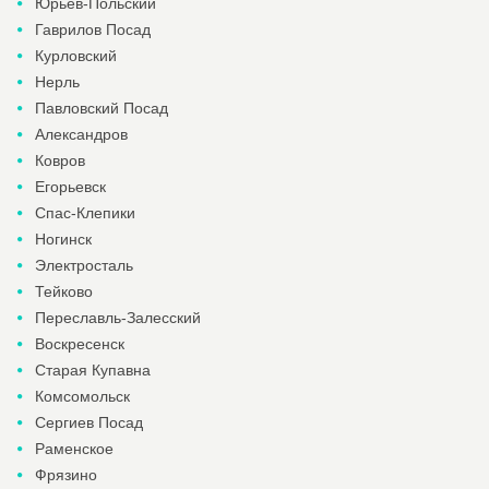
Юрьев-Польский
Гаврилов Посад
Курловский
Нерль
Павловский Посад
Александров
Ковров
Егорьевск
Спас-Клепики
Ногинск
Электросталь
Тейково
Переславль-Залесский
Воскресенск
Старая Купавна
Комсомольск
Сергиев Посад
Раменское
Фрязино