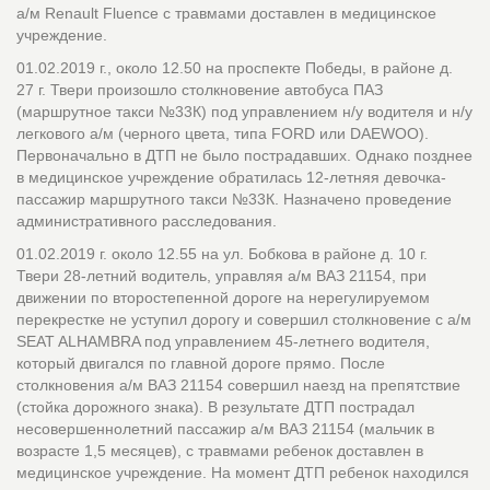
а/м Renault Fluence с травмами доставлен в медицинское
учреждение.
01.02.2019 г., около 12.50 на проспекте Победы, в районе д.
27 г. Твери произошло столкновение автобуса ПАЗ
(маршрутное такси №33К) под управлением н/у водителя и н/у
легкового а/м (черного цвета, типа FORD или DAEWOO).
Первоначально в ДТП не было пострадавших. Однако позднее
в медицинское учреждение обратилась 12-летняя девочка-
пассажир маршрутного такси №33К. Назначено проведение
административного расследования.
01.02.2019 г. около 12.55 на ул. Бобкова в районе д. 10 г.
Твери 28-летний водитель, управляя а/м ВАЗ 21154, при
движении по второстепенной дороге на нерегулируемом
перекрестке не уступил дорогу и совершил столкновение с а/м
SEAT ALHAMBRA под управлением 45-летнего водителя,
который двигался по главной дороге прямо. После
столкновения а/м ВАЗ 21154 совершил наезд на препятствие
(стойка дорожного знака). В результате ДТП пострадал
несовершеннолетний пассажир а/м ВАЗ 21154 (мальчик в
возрасте 1,5 месяцев), с травмами ребенок доставлен в
медицинское учреждение. На момент ДТП ребенок находился