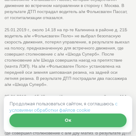
движение во встречном направлении в сторону г. Москва. В
результате ДТП пострадал водитель а/м Фольксваген Пассат,
от госпитализации отказался.
25.01.2019 г., около 14.18 на пр-те Калинина в районе д. 21Б
водитель а/м «Фольксваген Поло» не выбрал безопасную
скорость движения, потерял управление, в результате выехал
на полосу, предназначенную для встречного движения, где
совершил столкновение с а/м «Шкода Суперб». После
столкновение а/м Шкода совершила наезд на препятствие
(мачта ЛЭП). На а/м «Фольксваген Поло» установлена на
передней оси зимняя шипованая резина, на задней оси
летняя резина. В результате ДТП пострадали два пассажира
а/м «Шкода Суперб».
25.01.2019 г. в 15.49 на ул. Ильинское шоссе в районе д. 11А г.
Кимры Тверской области водитель, управляя а/м Форд Фокус,
Продолжая пользоваться сайтом, я соглашаюсь
с
при выполнении маневра обгона движущегося в попутном
условиями обработки файлов cookie
направлении т/с, не убедился, что полоса движения, на
Ок
которую он собирается выехать, свободна на достаточном для
обгона расстоянии, выехал на полосу встречного движения,
где совершил столкновение с а/м Дэу Матиз. В результате ДТП