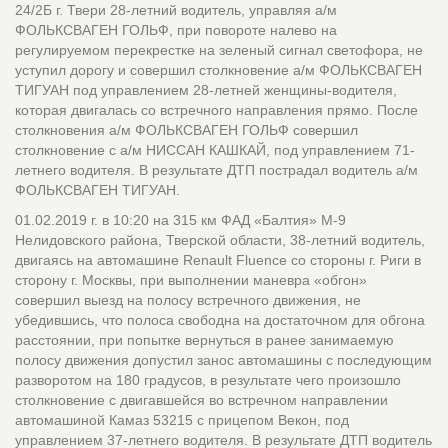
24/2Б г. Твери 28-летний водитель, управляя а/м
ФОЛЬКСВАГЕН ГОЛЬФ, при повороте налево на
регулируемом перекрестке на зеленый сигнал светофора, не
уступил дорогу и совершил столкновение а/м ФОЛЬКСВАГЕН
ТИГУАН под управлением 28-летней женщины-водителя,
которая двигалась со встречного направления прямо. После
столкновения а/м ФОЛЬКСВАГЕН ГОЛЬФ совершил
столкновение с а/м НИССАН КАШКАЙ, под управлением 71-
летнего водителя. В результате ДТП пострадал водитель а/м
ФОЛЬКСВАГЕН ТИГУАН.
01.02.2019 г. в 10:20 на 315 км ФАД «Балтия» М-9
Нелидовского района, Тверской области, 38-летний водитель,
двигаясь на автомашине Renault Fluence со стороны г. Риги в
сторону г. Москвы, при выполнении маневра «обгон»
совершил выезд на полосу встречного движения, не
убедившись, что полоса свободна на достаточном для обгона
расстоянии, при попытке вернуться в ранее занимаемую
полосу движения допустил занос автомашины с последующим
разворотом на 180 градусов, в результате чего произошло
столкновение c двигавшейся во встречном направлении
автомашиной Камаз 53215 с прицепом Векон, под
управлением 37-летнего водителя. В результате ДТП водитель