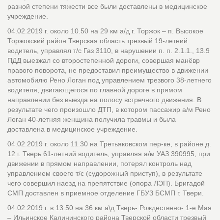
разной степени тяжести все были доставлены в медицинское
учреждение.
04.02.2019 г. около 10.50 на 29 км а/д г. Торжок – п. Высокое
Торжокский район Тверская область трезвый 19-летний
водитель, управлял т/с Газ 3110, в нарушении п. п. 2.1.1., 13.9
ПДД выезжал со второстепенной дороги, совершая манёвр
правого поворота, не предоставил преимущество в движении
автомобилю Рено Логан под управлением трезвого 38-летнего
водителя, двигающегося по главной дороге в прямом
направлении без выезда на полосу встречного движения. В
результате чего произошло ДТП, в котором пассажир а/м Рено
Логан 40-летняя женщина получила травмы и была
доставлена в медицинское учреждение.
04.02.2019 г. около 11.30 на Третьяковском пер-ке, в районе д.
12 г. Тверь 61-летний водитель, управляя а/м УАЗ 390995, при
движении в прямом направлении, потерял контроль над
управлением своего т/с (судорожный приступ), в результате
чего совершил наезд на препятствие (опора ЛЭП). Бригадой
СМП доставлен в приемное отделение ГБУЗ БСМП г. Твери.
04.02.2019 г. в 13.50 на 36 км а\д Тверь- Рождествено- 1-е Мая
– Ильинское Калининского района Тверской области трезвый