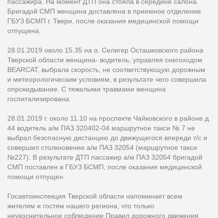
пассажира. На момент ДТП она стояла в середине салона.
Бригадой СМП женщина доставлена в приемное отделение
ГБУЗ БСМП г. Твери, после оказания медицинской помощи
отпущена.
28.01.2019 около 15.35 на о. Селигер Осташковского района
Тверской области женщина- водитель, управляя снегоходом
BEARCAT, выбрала скорость, не соответствующую дорожным
и метеорологическим условиям, в результате чего совершила
опрокидывание. С тяжелыми травмами женщина
госпитализирована.
28.01.2019 г. около 11.10 на проспекте Чайковского в районе д.
44 водитель а/м ПАЗ 320402-04 маршрутное такси № 7 не
выбрал безопасную дистанцию до движущегося впереди т/с и
совершил столкновение а/м ПАЗ 32054 (маршрутное такси
№227). В результате ДТП пассажир а/м ПАЗ 32054 бригадой
СМП поставлен в ГБУЗ БСМП, после оказания медицинской
помощи отпущен.
Госавтоинспекция Тверской области напоминает всем
жителям и гостям нашего региона, что только
неукоснительное соблюдение Правил дорожного движения