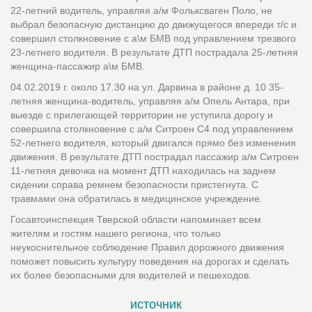
22-летний водитель, управляя а/м Фольксваген Поло, не
выбрал безопасную дистанцию до движущегося впереди т/с и
совершил столкновение с а\м БМВ под управлением трезвого
23-летнего водителя. В результате ДТП пострадала 25-летняя
женщина-пассажир а\м БМВ.
04.02.2019 г. около 17.30 на ул. Дарвина в районе д. 10 35-
летняя женщина-водитель, управляя а/м Опель Антара, при
выезде с прилегающей территории не уступила дорогу и
совершила столкновение с а/м Ситроен С4 под управлением
52-летнего водителя, который двигался прямо без изменения
движения. В результате ДТП пострадал пассажир а/м Ситроен
11-летняя девочка на момент ДТП находилась на заднем
сидении справа ремнем безопасности пристегнута. С
травмами она обратилась в медицинское учреждение.
Госавтоинспекция Тверской области напоминает всем
жителям и гостям нашего региона, что только
неукоснительное соблюдение Правил дорожного движения
поможет повысить культуру поведения на дорогах и сделать
их более безопасными для водителей и пешеходов.
источник