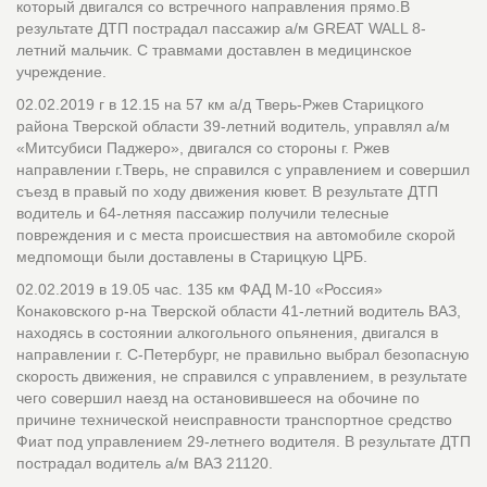
который двигался со встречного направления прямо.В
результате ДТП пострадал пассажир а/м GREAT WALL 8-
летний мальчик. С травмами доставлен в медицинское
учреждение.
02.02.2019 г в 12.15 на 57 км а/д Тверь-Ржев Старицкого
района Тверской области 39-летний водитель, управлял а/м
«Митсубиси Паджеро», двигался со стороны г. Ржев
направлении г.Тверь, не справился с управлением и совершил
съезд в правый по ходу движения кювет. В результате ДТП
водитель и 64-летняя пассажир получили телесные
повреждения и с места происшествия на автомобиле скорой
медпомощи были доставлены в Старицкую ЦРБ.
02.02.2019 в 19.05 час. 135 км ФАД М-10 «Россия»
Конаковского р-на Тверской области 41-летний водитель ВАЗ,
находясь в состоянии алкогольного опьянения, двигался в
направлении г. С-Петербург, не правильно выбрал безопасную
скорость движения, не справился с управлением, в результате
чего совершил наезд на остановившееся на обочине по
причине технической неисправности транспортное средство
Фиат под управлением 29-летнего водителя. В результате ДТП
пострадал водитель а/м ВАЗ 21120.