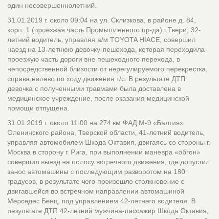
один несовершеннолетний.
31.01.2019 г. около 09:04 на ул. Склизкова, в районе д. 84,
корп. 1 (проезжая часть Промышленного пр-да) г.Твери, 32-
летний водитель, управляя а/м TOYOTA HIACE, совершил
наезд на 13-летнюю девочку-пешехода, которая переходила
проезжую часть дороги вне пешеходного перехода, в
непосредственной близости от нерегулируемого перекрестка,
справа налево по ходу движения т/с. В результате ДТП
девочка с полученными травмами была доставлена в
медицинское учреждение, после оказания медицинской
помощи отпущена.
31.01.2019 г. около 11:00 на 274 км ФАД М-9 «Балтия»
Оленинского района, Тверской области, 41-летний водитель,
управляя автомобилем Шкода Октавия, двигаясь со стороны г.
Москва в сторону г. Рига, при выполнении маневра «обгон»
совершил выезд на полосу встречного движения, где допустил
занос автомашины с последующим разворотом на 180
градусов, в результате чего произошло столкновение c
двигавшейся во встречном направлении автомашиной
Мерседес Бенц, под управлением 42-летнего водителя. В
результате ДТП 42-летний мужчина-пассажир Шкода Октавия,