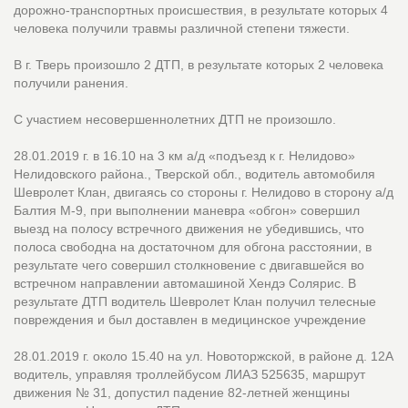
дорожно-транспортных происшествия, в результате которых 4
человека получили травмы различной степени тяжести.
В г. Тверь произошло 2 ДТП, в результате которых 2 человека
получили ранения.
С участием несовершеннолетних ДТП не произошло.
28.01.2019 г. в 16.10 на 3 км а/д «подъезд к г. Нелидово»
Нелидовского района., Тверской обл., водитель автомобиля
Шевролет Клан, двигаясь со стороны г. Нелидово в сторону а/д
Балтия М-9, при выполнении маневра «обгон» совершил
выезд на полосу встречного движения не убедившись, что
полоса свободна на достаточном для обгона расстоянии, в
результате чего совершил столкновение c двигавшейся во
встречном направлении автомашиной Хендэ Солярис. В
результате ДТП водитель Шевролет Клан получил телесные
повреждения и был доставлен в медицинское учреждение
28.01.2019 г. около 15.40 на ул. Новоторжской, в районе д. 12А
водитель, управляя троллейбусом ЛИАЗ 525635, маршрут
движения № 31, допустил падение 82-летней женщины