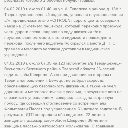
результате которого 1 ребенок получил травмы.
04.02.2019 г. около 01.40 на ул. А. Туполева в районе д. 13А г.
Тверь неустановленный водитель, управляя неустановленным
а/м, предположительно «CITROEN» серого цвета, совершил
наезд на 19-летнего пешехода, который переходил проезжую
часть дороги слева направо по ходу движения т/с в
неустановленном месте, в зоне видимости пешеходного
перехода, после чего водитель т/с скрылся с места ДТП. С
травмами молодого человека доставили в медицинское
учреждение.
04.02.2019 г. около 07.35 на 123 километре а/д Тверь-Бежецк-
Весьегонск Бежецкого района Тверской области 26-летний
водитель а/м Шевролет Авео при движении со стороны г.
Твери в направлении г. Бежецк , не выбрал скорость,
обеспечивающую безопасность движения, а также не учел
дорожные и метеорологические условия, в результате чего не
справился с управлением, совершил выезд на встречную
полосу, где совершил столкновение со встречным а/м
Фольксваген Пассат под управлением 61-летнего водителя. В
результате ДТП пострадали оба водителя, 22-летняя
женщина- пассажир автомобиля Шевролет, 36-летняя
женщина пассажир автомобиля Фольксваген. С травмами