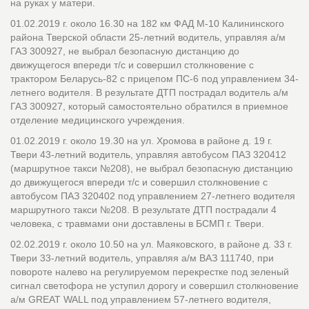
на руках у матери.
01.02.2019 г. около 16.30 на 182 км ФАД М-10 Калининского
района Тверской области 25-летний водитель, управляя а/м
ГАЗ 300927, не выбрал безопасную дистанцию до
движущегося впереди т/с и совершил столкновение с
трактором Беларусь-82 с прицепом ПС-6 под управлением 34-
летнего водителя. В результате ДТП пострадал водитель а/м
ГАЗ 300927, который самостоятельно обратился в приемное
отделение медицинского учреждения.
01.02.2019 г. около 19.30 на ул. Хромова в районе д. 19 г.
Твери 43-летний водитель, управляя автобусом ПАЗ 320412
(маршрутное такси №208), не выбрал безопасную дистанцию
до движущегося впереди т/с и совершил столкновение с
автобусом ПАЗ 320402 под управлением 27-летнего водителя
маршрутного такси №208. В результате ДТП пострадали 4
человека, с травмами они доставлены в БСМП г. Твери.
02.02.2019 г. около 10.50 на ул. Маяковского, в районе д. 33 г.
Твери 33-летний водитель, управляя а/м ВАЗ 111740, при
повороте налево на регулируемом перекрестке под зеленый
сигнал светофора не уступил дорогу и совершил столкновение
а/м GREAT WALL под управлением 57-летнего водителя,