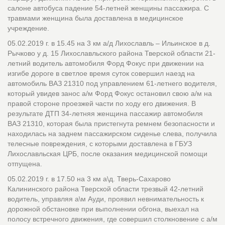
салоне автобуса падение 54-летней женщины пассажира. С
травмами женщина была доставлена в медицинское
учреждение.
05.02.2019 г. в 15.45 на 3 км а/д Лихославль – Ильинское в д.
Рычково у д. 15 Лихославльского района Тверской области 21-
летний водитель автомобиля Форд Фокус при движении на
изгибе дороге в светлое время суток совершил наезд на
автомобиль ВАЗ 21310 под управлением 61-летнего водителя,
который увидев занос а/м Форд Фокус остановил свою а/м на
правой стороне проезжей части по ходу его движения. В
результате ДТП 34-летняя женщина пассажир автомобиля
ВАЗ 21310, которая была пристегнута ремнем безопасности и
находилась на заднем пассажирском сиденье слева, получила
телесные повреждения, с которыми доставлена в ГБУЗ
Лихославльская ЦРБ, после оказания медицинской помощи
отпущена.
05.02.2019 г. в 17.50 на 3 км а\д. Тверь-Сахарово
Калининского района Тверской области трезвый 42-летний
водитель, управляя а\м Ауди, проявил невнимательность к
дорожной обстановке при выполнении обгона, выехал на
полосу встречного движения, где совершил столкновение с а/м