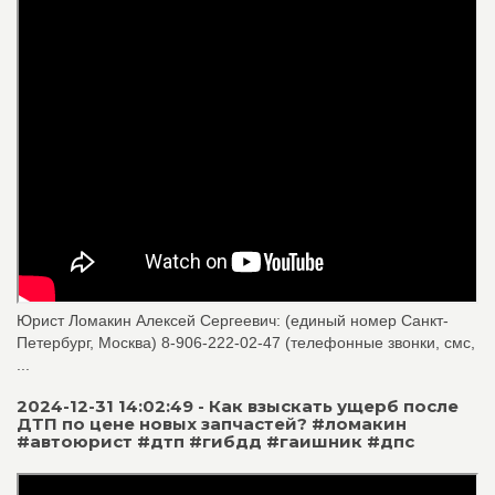
Юрист Ломакин Алексей Сергеевич: (единый номер Санкт-
Петербург, Москва) 8-906-222-02-47 (телефонные звонки, смс,
...
2024-12-31 14:02:49 - Как взыскать ущерб после
ДТП по цене новых запчастей? #ломакин
#автоюрист #дтп #гибдд #гаишник #дпс