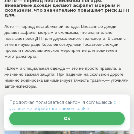
Лето — период нестабильной погоды.
Внезапные дожди делают асфальт мокрым и
скользким, что значительно повышает риск ДТП
для...
Лето — период нестабильной погоды. Внезапные дожди
делают асфальт мокрым и скользким, что значительно
повышает риск ДТП для двухколесного транспорта. В связи с
этим в наукограде Королёв сотрудники Госавтоинспекции
провели профилактическое мероприятие для водителей
мототранспорта.
«Шлем и специальная одежда — это не просто правила, а
жизненно важная защита. При падении на скользкой дороге
именно экипировка минимизирует тяжесть травм»,— уточняли
автоинспекторы.
Кроме того, полицейские напомнили что в условиях дождя и
Продолжая пользоваться сайтом, я соглашаюсь
с
мокрого покрытия особенно важно соблюдать дистанцию и
условиями обработки файлов cookie
скоростной режим. Сразу порядка также посоветовали быть на
дороге предсказуемы для других водителей.
Ок
#БезопаснаяМобильность