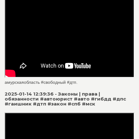
амурскаяобласть #свободный #дтп.
2025-01-14 12:39:36 - Законы | права |
обязанности #автоюрист #авто #гибдд #дпс
#гаишник #дтп #закон #спб #мск