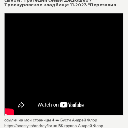
сыном . Трагедия семьи Дедюшко /
Троекуровское кладбище 11.2023 *Перезалив
ссылки на мои страницы ⬇️ ➡️ Бусти Андрей Флор
https://boosty.to/andreyflor ➡️ ВК группа Андрей Флор ...