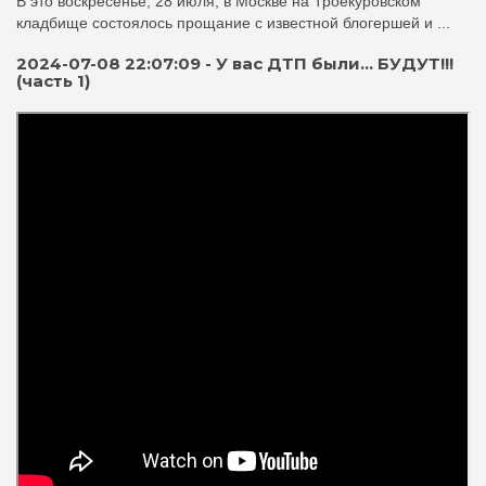
В это воскресенье, 28 июля, в Москве на Троекуровском
кладбище состоялось прощание с известной блогершей и ...
2024-07-08 22:07:09 - У вас ДТП были... БУДУТ!!!
(часть 1)