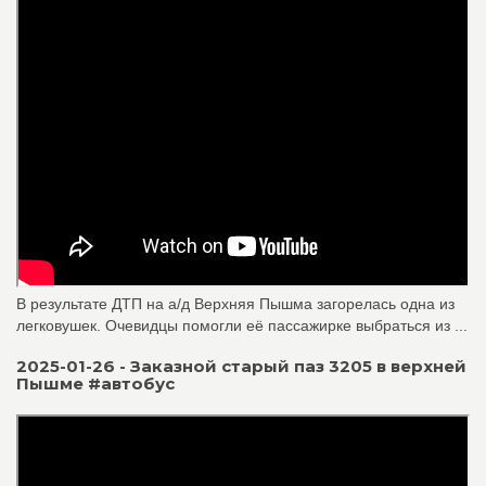
В результате ДТП на а/д Верхняя Пышма загорелась одна из
легковушек. Очевидцы помогли её пассажирке выбраться из ...
2025-01-26 - Заказной старый паз 3205 в верхней
Пышме #автобус