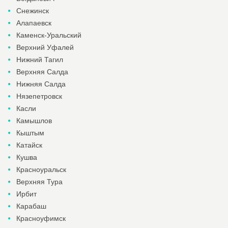
Снежинск
Алапаевск
Каменск-Уральский
Верхний Уфалей
Нижний Тагил
Верхняя Салда
Нижняя Салда
Нязепетровск
Касли
Камышлов
Кыштым
Катайск
Кушва
Красноуральск
Верхняя Тура
Ирбит
Карабаш
Красноуфимск