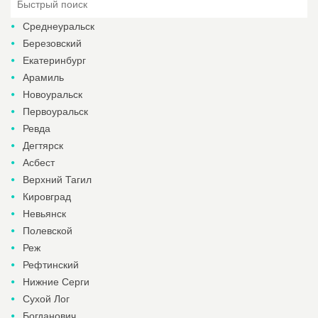
Среднеуральск
Березовский
Екатеринбург
Арамиль
Новоуральск
Первоуральск
Ревда
Дегтярск
Асбест
Верхний Тагил
Кировград
Невьянск
Полевской
Реж
Рефтинский
Нижние Серги
Сухой Лог
Богданович