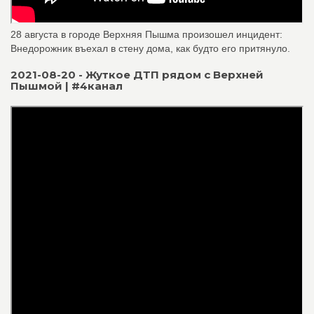
28 августа в городе Верхняя Пышма произошел инцидент:
Внедорожник въехал в стену дома, как будто его притянуло.
2021-08-20 - Жуткое ДТП рядом с Верхней
Пышмой | #4канал