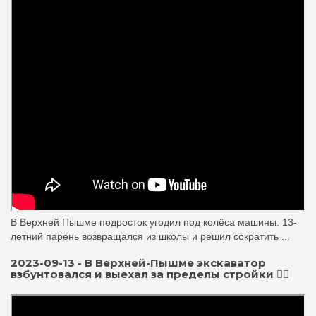
В Верхней Пышме подросток угодил под колёса машины. 13-
летний парень возвращался из школы и решил сократить ...
2023-09-13 - В Верхней-Пышме экскаватор
взбунтовался и выехал за пределы стройки 🙆‍♂️