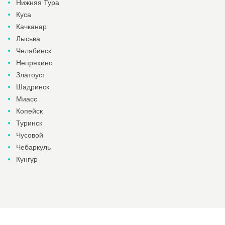
Нижняя Тура
Куса
Качканар
Лысьва
Челябинск
Непряхино
Златоуст
Шадринск
Миасс
Копейск
Туринск
Чусовой
Чебаркуль
Кунгур