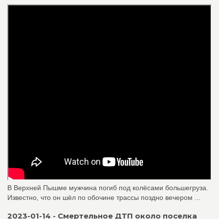
В Верхней Пышме мужчина погиб под колёсами большегруза.
Известно, что он шёл по обочине трассы поздно вечером ...
2023-01-14 - Смертельное ДТП около поселка