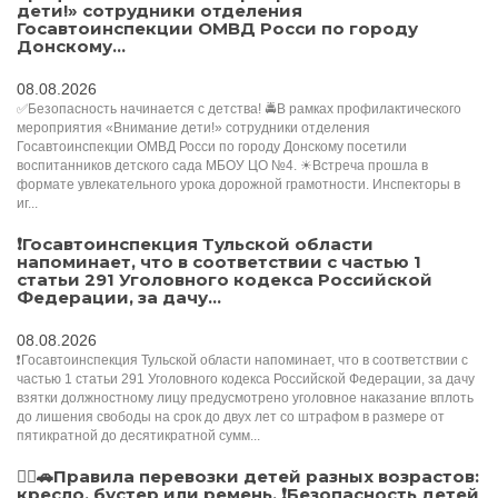
дети!» сотрудники отделения
Госавтоинспекции ОМВД Росси по городу
Донскому...
08.08.2026
✅Безопасность начинается с детства! 🚔В рамках профилактического
мероприятия «Внимание дети!» сотрудники отделения
Госавтоинспекции ОМВД Росси по городу Донскому посетили
воспитанников детского сада МБОУ ЦО №4. ☀Встреча прошла в
формате увлекательного урока дорожной грамотности. Инспекторы в
иг...
❗Госавтоинспекция Тульской области
напоминает, что в соответствии с частью 1
статьи 291 Уголовного кодекса Российской
Федерации, за дачу...
08.08.2026
❗Госавтоинспекция Тульской области напоминает, что в соответствии с
частью 1 статьи 291 Уголовного кодекса Российской Федерации, за дачу
взятки должностному лицу предусмотрено уголовное наказание вплоть
до лишения свободы на срок до двух лет со штрафом в размере от
пятикратной до десятикратной сумм...
👮‍♂️🚗Правила перевозки детей разных возрастов:
кресло, бустер или ремень. ❗️Безопасность детей