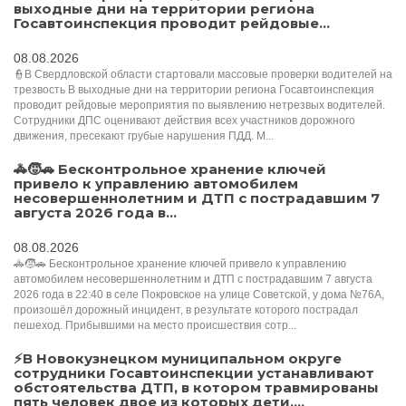
выходные дни на территории региона
Госавтоинспекция проводит рейдовые...
08.08.2026
👮В Свердловской области стартовали массовые проверки водителей на
трезвость В выходные дни на территории региона Госавтоинспекция
проводит рейдовые мероприятия по выявлению нетрезвых водителей.
Сотрудники ДПС оценивают действия всех участников дорожного
движения, пресекают грубые нарушения ПДД. М...
🚓🧒🚗 Бесконтрольное хранение ключей
привело к управлению автомобилем
несовершеннолетним и ДТП с пострадавшим 7
августа 2026 года в...
08.08.2026
🚓🧒🚗 Бесконтрольное хранение ключей привело к управлению
автомобилем несовершеннолетним и ДТП с пострадавшим 7 августа
2026 года в 22:40 в селе Покровское на улице Советской, у дома №76А,
произошёл дорожный инцидент, в результате которого пострадал
пешеход. Прибывшими на место происшествия сотр...
⚡️В Новокузнецком муниципальном округе
сотрудники Госавтоинспекции устанавливают
обстоятельства ДТП, в котором травмированы
пять человек двое из которых дети....