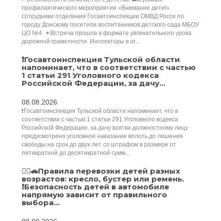
профилактического мероприятия «Внимание дети!»
сотрудники отделения Госавтоинспекции ОМВД Росси по
городу Донскому посетили воспитанников детского сада МБОУ
ЦО №4. ☀Встреча прошла в формате увлекательного урока
дорожной грамотности. Инспекторы в иг...
❗Госавтоинспекция Тульской области
напоминает, что в соответствии с частью
1 статьи 291 Уголовного кодекса
Российской Федерации, за дачу...
08.08.2026
❗Госавтоинспекция Тульской области напоминает, что в
соответствии с частью 1 статьи 291 Уголовного кодекса
Российской Федерации, за дачу взятки должностному лицу
предусмотрено уголовное наказание вплоть до лишения
свободы на срок до двух лет со штрафом в размере от
пятикратной до десятикратной сумм...
👮‍♂️🚗Правила перевозки детей разных
возрастов: кресло, бустер или ремень.
❗️Безопасность детей в автомобиле
напрямую зависит от правильного
выбора...