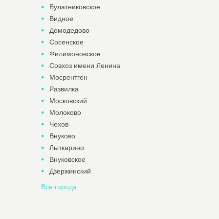
Булатниковское
Видное
Домодедово
Сосенское
Филимоновское
Совхоз имени Ленина
Мосрентген
Развилка
Московский
Молоково
Чехов
Внуково
Лыткарино
Внуковское
Дзержинский
Все города