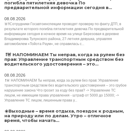
погибла пятилетняя девочка По
предварительной информации сегодня в...
08.08.2026
🚨‼️Сотрудники Госавтоинспекции проводят проверку по факту ДТП, в
результате которого погибла пятилетняя девочка По предварительной
информации сегодня в ночное время на улице Березовая в деревне
Владимировка Тулунского района, 27-летняя девушка, управляя
автомобилем «Тойота Раум», не справилась с...
️ ❗️🚨 НАПОМИНАЕМ Ты неправ, когда за рулем без
прав: Управление транспортным средством без
водительского удостоверения – это...
08.08.2026
️ ❗️🚨 НАПОМИНАЕМ Ты неправ, когда за рулем без прав: Управление
транспортным средством без водительского удостоверения – это грубое
нарушение закона Что грозит за езду без прав? -> Управление ТС
лицом, не имеющим права управления - штраф от 5000 до 15000; ->
Управление ТС лицом, лишенным права у...
☀️Выходные – время отдыха, поездок к родным,
на природу или по делам. Утро – отличное
время, чтобы начать...