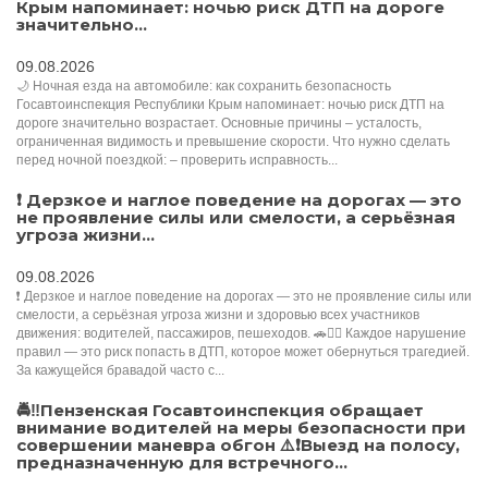
Крым напоминает: ночью риск ДТП на дороге
значительно...
09.08.2026
🌙 Ночная езда на автомобиле: как сохранить безопасность
Госавтоинспекция Республики Крым напоминает: ночью риск ДТП на
дороге значительно возрастает. Основные причины – усталость,
ограниченная видимость и превышение скорости. Что нужно сделать
перед ночной поездкой: – проверить исправность...
❗ Дерзкое и наглое поведение на дорогах — это
не проявление силы или смелости, а серьёзная
угроза жизни...
09.08.2026
❗ Дерзкое и наглое поведение на дорогах — это не проявление силы или
смелости, а серьёзная угроза жизни и здоровью всех участников
движения: водителей, пассажиров, пешеходов. 🚗🚶‍♂️ Каждое нарушение
правил — это риск попасть в ДТП, которое может обернуться трагедией.
За кажущейся бравадой часто с...
🚔‼️Пензенская Госавтоинспекция обращает
внимание водителей на меры безопасности при
совершении маневра обгон ⚠️❗Выезд на полосу,
предназначенную для встречного...