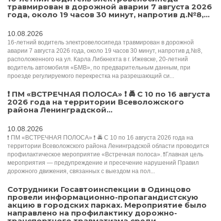
травмирован в дорожной аварии 7 августа 2026
года, около 19 часов 30 минут, напротив д.№8,...
10.08.2026
16-летний водитель электровелосипеда травмирован в дорожной
аварии 7 августа 2026 года, около 19 часов 30 минут, напротив д.№8,
расположенного на ул. Карла Либкнехта в г. Ижевске, 20-летний
водитель автомобиля «БМВ», по предварительным данным, при
проезде регулируемого перекрестка на разрешающий си...
❗️ ПМ «ВСТРЕЧНАЯ ПОЛОСА» ❗️ 🚔 С 10 по 16 августа
2026 года на территории Всеволожского
района Ленинградской...
10.08.2026
❗️ ПМ «ВСТРЕЧНАЯ ПОЛОСА» ❗️ 🚔 С 10 по 16 августа 2026 года на
территории Всеволожского района Ленинградской области проводится
профилактическое мероприятие «Встречная полоса». ❗️Главная цель
мероприятия — предупреждение и пресечение нарушений Правил
дорожного движения, связанных с выездом на пол...
Сотрудники Госавтоинспекции в Одинцово
провели информационно-пропагандистскую
акцию в городских парках. Мероприятие было
направлено на профилактику дорожно-
транспортного травматизма среди...