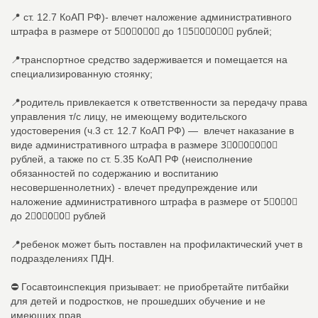
📍 ст. 12.7 КоАП РФ)- влечет наложение административного
штрафа в размере от 5⃣0⃣0⃣0⃣ до 1⃣5⃣0⃣0⃣0⃣ рублей;
📍транспортное средство задерживается и помещается на
специализированную стоянку;
📍родитель привлекается к ответственности за передачу права
управления т/с лицу, не имеющему водительского
удостоверения (ч.3 ст. 12.7 КоАП РФ) — влечет наказание в
виде административного штрафа в размере 3⃣0⃣0⃣0⃣0⃣
рублей, а также по ст. 5.35 КоАП РФ (неисполнение
обязанностей по содержанию и воспитанию
несовершеннолетних) - влечет предупреждение или
наложение административного штрафа в размере от 5⃣0⃣0⃣
до 2⃣0⃣0⃣0⃣ рублей
📍ребенок может быть поставлен на профилактический учет в
подразделениях ПДН.
⛔ Госавтоинспекция призывает: не приобретайте питбайки
для детей и подростков, не прошедших обучение и не
имеющих прав.