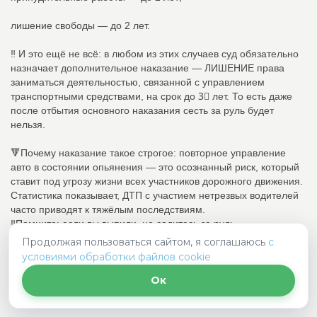
лишение свободы — до 2 лет.
‼️ И это ещё не всё: в любом из этих случаев суд обязательно
назначает дополнительное наказание — ЛИШЕНИЕ права
заниматься деятельностью, связанной с управлением
транспортными средствами, на срок до 3⃣ лет. То есть даже
после отбытия основного наказания сесть за руль будет
нельзя.
🔻Почему наказание такое строгое: повторное управление
авто в состоянии опьянения — это осознанный риск, который
ставит под угрозу жизни всех участников дорожного движения.
Статистика показывает, ДТП с участием нетрезвых водителей
часто приводят к тяжёлым последствиям.
‼️Помните: если вы выпили, не садитесь за руль.
Воспользуйтесь такси, общественным транспортом или
Продолжая пользоваться сайтом, я соглашаюсь
с
попросите кого‑то из трезвых друзей подвезти. Это не просто
условиями обработки файлов cookie
правило — это вопрос безопасности.
Ок