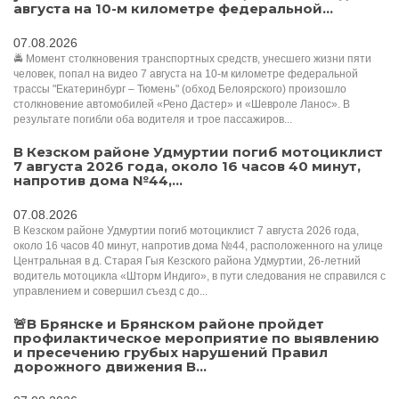
августа на 10-м километре федеральной...
07.08.2026
🚔 Момент столкновения транспортных средств, унесшего жизни пяти
человек, попал на видео 7 августа на 10-м километре федеральной
трассы "Екатеринбург – Тюмень" (обход Белоярского) произошло
столкновение автомобилей «Рено Дастер» и «Шевроле Ланос». В
результате погибли оба водителя и трое пассажиров...
В Кезском районе Удмуртии погиб мотоциклист
7 августа 2026 года, около 16 часов 40 минут,
напротив дома №44,...
07.08.2026
В Кезском районе Удмуртии погиб мотоциклист 7 августа 2026 года,
около 16 часов 40 минут, напротив дома №44, расположенного на улице
Центральная в д. Старая Гыя Кезского района Удмуртии, 26-летний
водитель мотоцикла «Шторм Индиго», в пути следования не справился с
управлением и совершил съезд с до...
🚨В Брянске и Брянском районе пройдет
профилактическое мероприятие по выявлению
и пресечению грубых нарушений Правил
дорожного движения В...