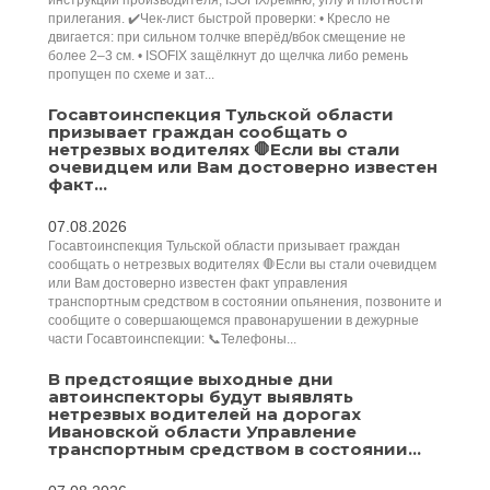
инструкции производителя, ISOFIX/ремню, углу и плотности
прилегания. ✔️Чек‑лист быстрой проверки: • Кресло не
двигается: при сильном толчке вперёд/вбок смещение не
более 2–3 см. • ISOFIX защёлкнут до щелчка либо ремень
пропущен по схеме и зат...
Госавтоинспекция Тульской области
призывает граждан сообщать о
нетрезвых водителях 🛑Если вы стали
очевидцем или Вам достоверно известен
факт...
07.08.2026
Госавтоинспекция Тульской области призывает граждан
сообщать о нетрезвых водителях 🛑Если вы стали очевидцем
или Вам достоверно известен факт управления
транспортным средством в состоянии опьянения, позвоните и
сообщите о совершающемся правонарушении в дежурные
части Госавтоинспекции: 📞Телефоны...
В предстоящие выходные дни
автоинспекторы будут выявлять
нетрезвых водителей на дорогах
Ивановской области Управление
транспортным средством в состоянии...