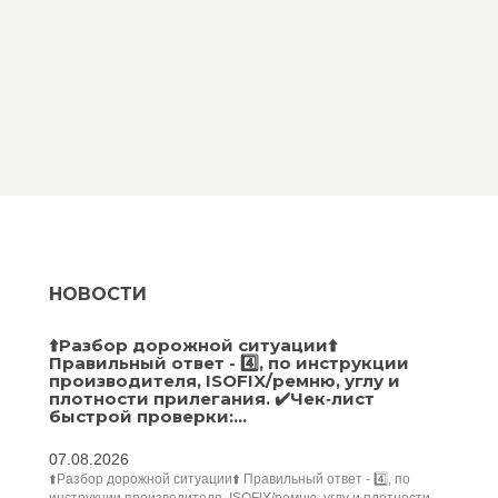
НОВОСТИ
⬆️Разбор дорожной ситуации⬆️
Правильный ответ - 4️⃣, по инструкции
производителя, ISOFIX/ремню, углу и
плотности прилегания. ✔️Чек‑лист
быстрой проверки:...
07.08.2026
⬆️Разбор дорожной ситуации⬆️ Правильный ответ - 4️⃣, по