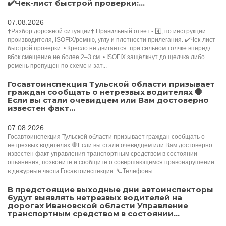
✔️Чек‑лист быстрой проверки:...
07.08.2026
⬆️Разбор дорожной ситуации⬆️ Правильный ответ - 4️⃣, по инструкции
производителя, ISOFIX/ремню, углу и плотности прилегания. ✔️Чек‑лист
быстрой проверки: • Кресло не двигается: при сильном толчке вперёд/
вбок смещение не более 2–3 см. • ISOFIX защёлкнут до щелчка либо
ремень пропущен по схеме и зат...
Госавтоинспекция Тульской области призывает
граждан сообщать о нетрезвых водителях 🛑
Если вы стали очевидцем или Вам достоверно
известен факт...
07.08.2026
Госавтоинспекция Тульской области призывает граждан сообщать о
нетрезвых водителях 🛑Если вы стали очевидцем или Вам достоверно
известен факт управления транспортным средством в состоянии
опьянения, позвоните и сообщите о совершающемся правонарушении
в дежурные части Госавтоинспекции: 📞Телефоны...
В предстоящие выходные дни автоинспекторы
будут выявлять нетрезвых водителей на
дорогах Ивановской области Управление
транспортным средством в состоянии...