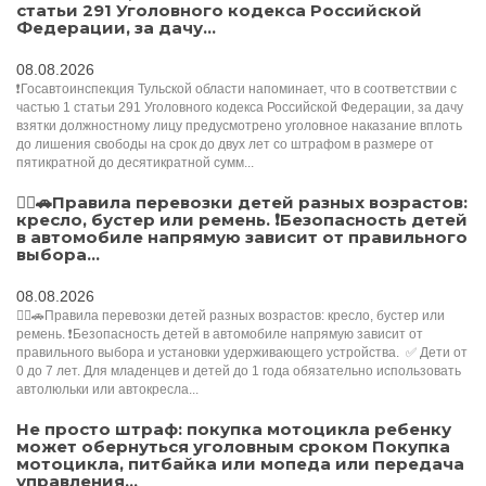
статьи 291 Уголовного кодекса Российской
Федерации, за дачу...
08.08.2026
❗Госавтоинспекция Тульской области напоминает, что в соответствии с
частью 1 статьи 291 Уголовного кодекса Российской Федерации, за дачу
взятки должностному лицу предусмотрено уголовное наказание вплоть
до лишения свободы на срок до двух лет со штрафом в размере от
пятикратной до десятикратной сумм...
👮‍♂️🚗Правила перевозки детей разных возрастов:
кресло, бустер или ремень. ❗️Безопасность детей
в автомобиле напрямую зависит от правильного
выбора...
08.08.2026
👮‍♂️🚗Правила перевозки детей разных возрастов: кресло, бустер или
ремень. ❗️Безопасность детей в автомобиле напрямую зависит от
правильного выбора и установки удерживающего устройства. ✅️ Дети от
0 до 7 лет. Для младенцев и детей до 1 года обязательно использовать
автолюльки или автокресла...
Не просто штраф: покупка мотоцикла ребенку
может обернуться уголовным сроком Покупка
мотоцикла, питбайка или мопеда или передача
управления...