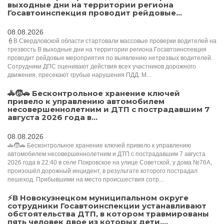
выходные дни на территории региона
Госавтоинспекция проводит рейдовые...
08.08.2026
👮В Свердловской области стартовали массовые проверки водителей на
трезвость В выходные дни на территории региона Госавтоинспекция
проводит рейдовые мероприятия по выявлению нетрезвых водителей.
Сотрудники ДПС оценивают действия всех участников дорожного
движения, пресекают грубые нарушения ПДД. М...
🚓🧒🚗 Бесконтрольное хранение ключей
привело к управлению автомобилем
несовершеннолетним и ДТП с пострадавшим 7
августа 2026 года в...
08.08.2026
🚓🧒🚗 Бесконтрольное хранение ключей привело к управлению
автомобилем несовершеннолетним и ДТП с пострадавшим 7 августа
2026 года в 22:40 в селе Покровское на улице Советской, у дома №76А,
произошёл дорожный инцидент, в результате которого пострадал
пешеход. Прибывшими на место происшествия сотр...
⚡️В Новокузнецком муниципальном округе
сотрудники Госавтоинспекции устанавливают
обстоятельства ДТП, в котором травмированы
пять человек двое из которых дети....