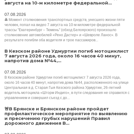
августа на 10-м километре федеральной...
07.08.2026
🚔 Момент столкновения транспортных средств, унесшего жизни пяти
человек, попал на видео 7 августа на 10-м километре федеральной
трассы "Екатеринбург – Тюмень" (обход Белоярского) произошло
столкновение автомобилей «Рено Дастер» и «Шевроле Ланос». В
результате погибли оба водителя и трое пассажиров...
В Кезском районе Удмуртии погиб мотоциклист
7 августа 2026 года, около 16 часов 40 минут,
напротив дома №44,...
07.08.2026
В Кезском районе Удмуртии погиб мотоциклист 7 августа 2026 года,
около 16 часов 40 минут, напротив дома №44, расположенного на улице
Центральная в д. Старая Гыя Кезского района Удмуртии, 26-летний
водитель мотоцикла «Шторм Индиго», в пути следования не справился с
управлением и совершил съезд с до...
🚨В Брянске и Брянском районе пройдет
профилактическое мероприятие по выявлению
и пресечению грубых нарушений Правил
дорожного движения В...