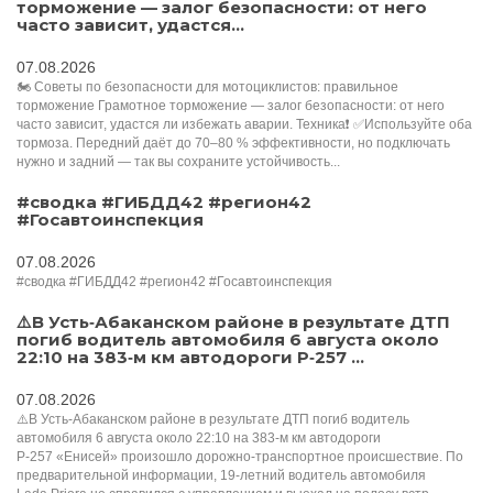
торможение — залог безопасности: от него
часто зависит, удастся...
07.08.2026
🏍 Советы по безопасности для мотоциклистов: правильное
торможение Грамотное торможение — залог безопасности: от него
часто зависит, удастся ли избежать аварии. Техника❗️ ✅Используйте оба
тормоза. Передний даёт до 70–80 % эффективности, но подключать
нужно и задний — так вы сохраните устойчивость...
#сводка #ГИБДД42 #регион42
#Госавтоинспекция
07.08.2026
#сводка #ГИБДД42 #регион42 #Госавтоинспекция
⚠️В Усть‑Абаканском районе в результате ДТП
погиб водитель автомобиля 6 августа около
22:10 на 383‑м км автодороги Р‑257 ...
07.08.2026
⚠️В Усть‑Абаканском районе в результате ДТП погиб водитель
автомобиля 6 августа около 22:10 на 383‑м км автодороги
Р‑257 «Енисей» произошло дорожно‑транспортное происшествие. По
предварительной информации, 19‑летний водитель автомобиля