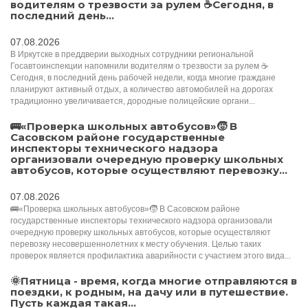
водителям о трезвости за рулем ☕️Сегодня, в
последний день...
07.08.2026
В Иркутске в преддверии выходных сотрудники региональной
Госавтоинспекции напомнили водителям о трезвости за рулем ☕️
Сегодня, в последний день рабочей недели, когда многие граждане
планируют активный отдых, а количество автомобилей на дорогах
традиционно увеличивается, дородные полицейские органи...
🚌«Проверка школьных автобусов»🧒 В
Сасовском районе государственные
инспекторы технического надзора
организовали очередную проверку школьных
автобусов, которые осуществляют перевозку...
07.08.2026
🚌«Проверка школьных автобусов»🧒 В Сасовском районе
государственные инспекторы технического надзора организовали
очередную проверку школьных автобусов, которые осуществляют
перевозку несовершеннолетних к месту обучения. Целью таких
проверок является профилактика аварийности с участием этого вида...
🌞Пятница - время, когда многие отправляются в
поездки, к родным, на дачу или в путешествие.
Пусть каждая такая...