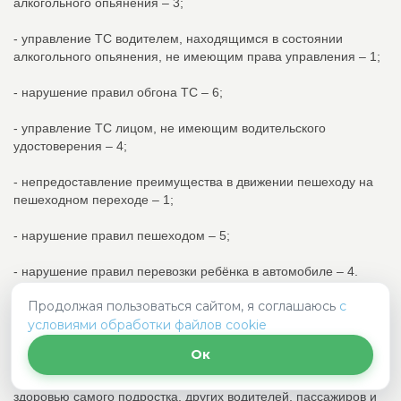
алкогольного опьянения – 3;
- управление ТС водителем, находящимся в состоянии
алкогольного опьянения, не имеющим права управления – 1;
- нарушение правил обгона ТС – 6;
- управление ТС лицом, не имеющим водительского
удостоверения – 4;
- непредоставление преимущества в движении пешеходу на
пешеходном переходе – 1;
- нарушение правил пешеходом – 5;
- нарушение правил перевозки ребёнка в автомобиле – 4.
Продолжая пользоваться сайтом, я соглашаюсь
с
Госавтоинспекция напоминает о недопустимости управления
условиями обработки файлов cookie
транспортными средствами несовершеннолетними!
В последнее время фиксируются случаи, когда
Ок
несовершеннолетние садятся за руль транспортных средств
— и это не просто нарушение ПДД, а прямая угроза жизни и
здоровью самого подростка, других водителей, пассажиров и