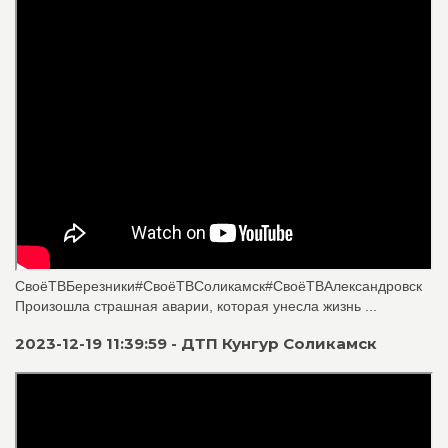
СвоёТВБерезники#СвоёТВСоликамск#СвоёТВАлександровск
Произошла страшная аварии, которая унесла жизнь ...
2023-12-19 11:39:59 - ДТП Кунгур Соликамск