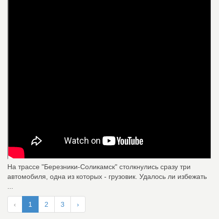
На трассе "Березники-Соликамск" столкнулись сразу три
автомобиля, одна из которых - грузовик. Удалось ли избежать
...
‹
1
2
3
›