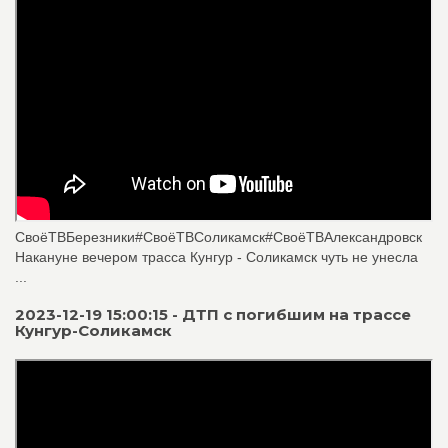
СвоёТВБерезники#СвоёТВСоликамск#СвоёТВАлександровск
Накануне вечером трасса Кунгур - Соликамск чуть не унесла
...
2023-12-19 15:00:15 - ДТП с погибшим на трассе
Кунгур-Соликамск