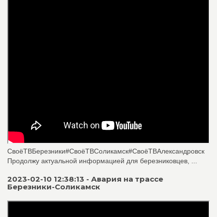
СвоёТВБерезники#СвоёТВСоликамск#СвоёТВАлександровск
Продолжу актуальной информацией для березниковцев, ...
2023-02-10 12:38:13 - Авария на трассе
Березники-Соликамск