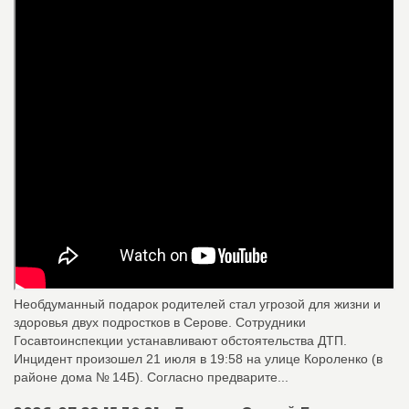
Необдуманный подарок родителей стал угрозой для жизни и
здоровья двух подростков в Серове. Сотрудники
Госавтоинспекции устанавливают обстоятельства ДТП.
Инцидент произошел 21 июля в 19:58 на улице Короленко (в
районе дома № 14Б). Согласно предварите...