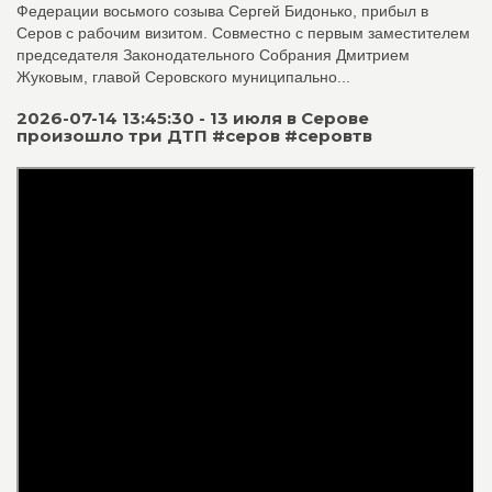
Федерации восьмого созыва Сергей Бидонько, прибыл в
Серов с рабочим визитом. Совместно с первым заместителем
председателя Законодательного Собрания Дмитрием
Жуковым, главой Серовского муниципально...
2026-07-14 13:45:30 - 13 июля в Серове
произошло три ДТП #серов #серовтв