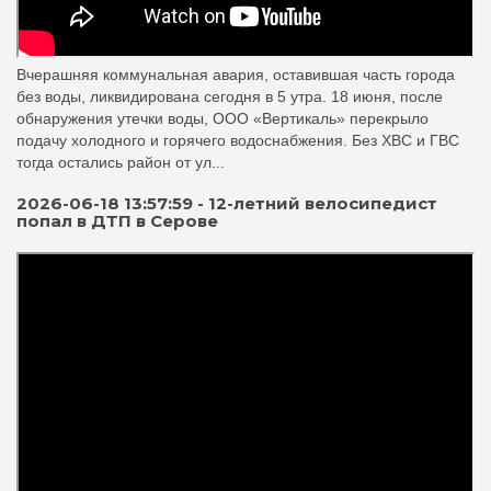
Вчерашняя коммунальная авария, оставившая часть города
без воды, ликвидирована сегодня в 5 утра. 18 июня, после
обнаружения утечки воды, ООО «Вертикаль» перекрыло
подачу холодного и горячего водоснабжения. Без ХВС и ГВС
тогда остались район от ул...
2026-06-18 13:57:59 - 12-летний велосипедист
попал в ДТП в Серове