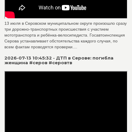
13 июля в Серовском муниципальном округе произошло сразу
три дорожно‑транспортных происшествия с участием
мототранспорта и ребёнка‑велосипедиста. Госавтоинспекция
Серова устанавливает обстоятельства каждого случая, по
всем фактам проводятся проверки....
2026-07-13 10:45:32 - ДТП в Серове: погибла
женщина #серов #серовтв