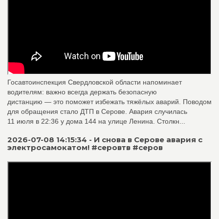
Госавтоинспекция Свердловской области напоминает
водителям: важно всегда держать безопасную
дистанцию — это поможет избежать тяжёлых аварий. Поводом
для обращения стало ДТП в Серове. Авария случилась
11 июля в 22:36 у дома 144 на улице Ленина. Столкн...
2026-07-08 14:15:34 - И снова в Серове авария с
электросамокатом! #серовтв #серов