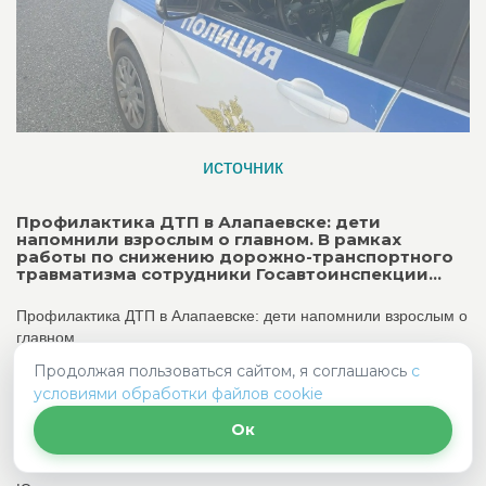
источник
Профилактика ДТП в Алапаевске: дети
напомнили взрослым о главном. В рамках
работы по снижению дорожно-транспортного
травматизма сотрудники Госавтоинспекции...
Профилактика ДТП в Алапаевске: дети напомнили взрослым о
главном.
Продолжая пользоваться сайтом, я соглашаюсь
с
В рамках работы по снижению дорожно-транспортного
условиями обработки файлов cookie
травматизма сотрудники Госавтоинспекции совместно с
воспитанниками ДОУ № 10 организовали акцию «Письмо
Ок
водителю».