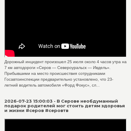
Дорожный инцидент произошел 25 июля около 4 часов утра на
7 км автодороги «Серов — Североуральск — Ивдель».
Прибывшими на место происшествия сотрудниками
Госавтоинспекции предварительно установлено, что 23-
летний водитель автомобиля «Форд Фокус», сл...
2026-07-23 15:00:03 - В Серове необдуманный
подарок родителей мог стоить детям здоровья
и жизни #серов #серовтв