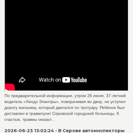
По предварительной информации, утром 26 июня, 37-летний
водитель «Хендэ Элантры», поворачивая во двор, не уступил
дорогу мальчику, который двигался по тротуару. Ребёнок был
доставлен в травмпункт Серовской городской больницы. К
счастью, травмы оказал...
2026-06-23 13:02:24 - В Серове автоинспекторы