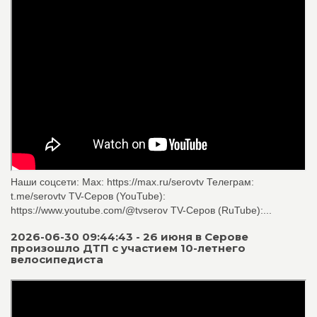
Наши соцсети: Мах: https://max.ru/serovtv Телеграм:
t.me/serovtv TV-Серов (YouTube):
https://www.youtube.com/@tvserov TV-Серов (RuTube):...
2026-06-30 09:44:43 - 26 июня в Серове
произошло ДТП с участием 10-летнего
велосипедиста