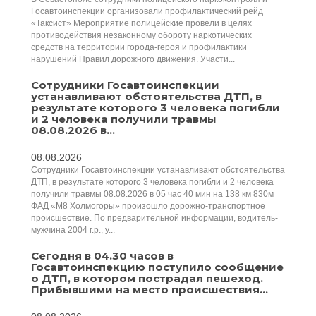
Госавтоинспекции организовали профилактический рейд
«Таксист» Мероприятие полицейские провели в целях
противодействия незаконному обороту наркотических
средств на территории города-героя и профилактики
нарушений Правил дорожного движения. Участи...
Сотрудники Госавтоинспекции
устанавливают обстоятельства ДТП, в
результате которого 3 человека погибли
и 2 человека получили травмы
08.08.2026 в...
08.08.2026
Сотрудники Госавтоинспекции устанавливают обстоятельства
ДТП, в результате которого 3 человека погибли и 2 человека
получили травмы 08.08.2026 в 05 час 40 мин на 138 км 830м
ФАД «М8 Холмогоры» произошло дорожно-транспортное
происшествие. По предварительной информации, водитель-
мужчина 2004 г.р., у...
Сегодня в 04.30 часов в
Госавтоинспекцию поступило сообщение
о ДТП, в котором пострадал пешеход.
Прибывшими на место происшествия...